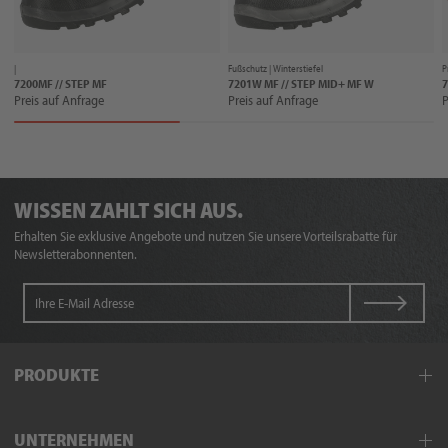
|
Fußschutz |
Winterstiefel
P
7200MF // STEP MF
7201W MF // STEP MID+ MF W
7
Preis auf Anfrage
Preis auf Anfrage
P
WISSEN ZAHLT SICH AUS.
Erhalten Sie exklusive Angebote und nutzen Sie unsere Vorteilsrabatte für
Newsletterabonnenten.
PRODUKTE
Arbeitskleidung
UNTERNEHMEN
Schutzkleidung