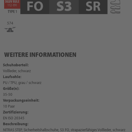
574
WEITERE INFORMATIONEN
Schuhoberteil:
Vollleder, schwarz
Laufsohle:
PU / TPU, grau / schwarz
Größe(n):
35-50
Verpackungseinheit:
10 Paar
Zertifizierung:
EN ISO 20345
Beschreibung:
NITRAS STEP, Sicherheitshalbschuhe, S3 FO, strapazierfähiges Vollleder, schwarz