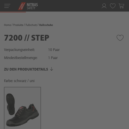
Toggle
navigation
Merkliste
Home
Produkte
Fußschutz
Halbschuhe
7200 // STEP
Verpackungseinheit:
10 Paar
Mindestbestellmenge:
1
Paar
ZU DEN PRODUKTDETAILS
Farbe: schwarz / uni