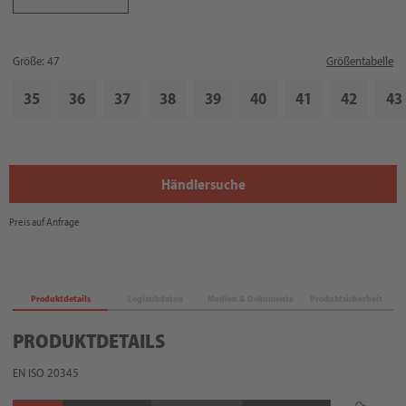
Größe: 47
Größentabelle
35
36
37
38
39
40
41
42
43
Händlersuche
Preis auf Anfrage
Produktdetails
Logistikdaten
Medien & Dokumente
Produktsicherheit
PRODUKTDETAILS
EN ISO 20345