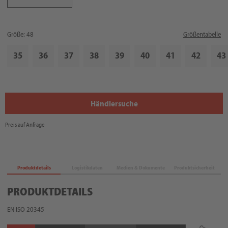
Größe: 48
Größentabelle
35
36
37
38
39
40
41
42
43
Händlersuche
Preis auf Anfrage
Produktdetails
Logistikdaten
Medien & Dokumente
Produktsicherheit
PRODUKTDETAILS
EN ISO 20345