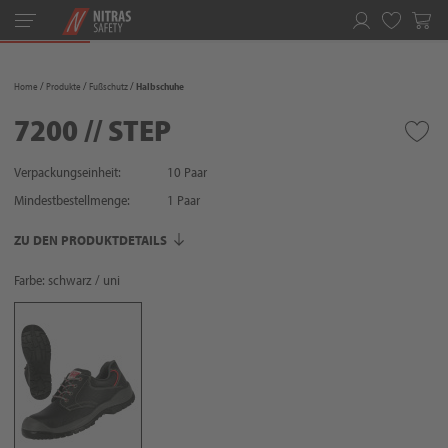
Toggle
navigation
Merkliste
Home
Produkte
Fußschutz
Halbschuhe
7200 // STEP
Verpackungseinheit:
10 Paar
Mindestbestellmenge:
1
Paar
ZU DEN PRODUKTDETAILS
Farbe: schwarz / uni