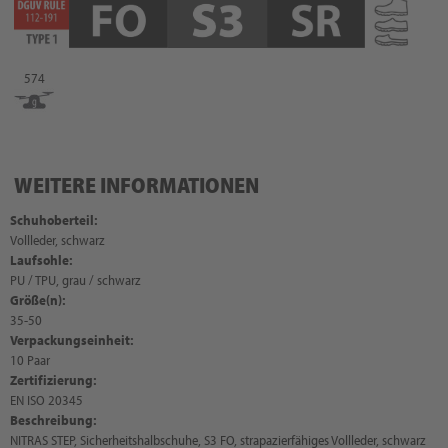
574
WEITERE INFORMATIONEN
Schuhoberteil:
Vollleder, schwarz
Laufsohle:
PU / TPU, grau / schwarz
Größe(n):
35-50
Verpackungseinheit:
10 Paar
Zertifizierung:
EN ISO 20345
Beschreibung:
NITRAS STEP, Sicherheitshalbschuhe, S3 FO, strapazierfähiges Vollleder, schwarz