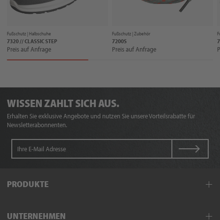
Fußschutz |
Halbschuhe
Fußschutz |
Zubehör
F
7320 // CLASSIC STEP
7200S
7
Preis auf Anfrage
Preis auf Anfrage
P
WISSEN ZAHLT SICH AUS.
Erhalten Sie exklusive Angebote und nutzen Sie unsere Vorteilsrabatte für
Newsletterabonnenten.
PRODUKTE
Arbeitskleidung
UNTERNEHMEN
Schutzkleidung