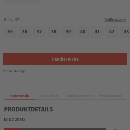
Größe: 37
Größentabelle
35
36
37
38
39
40
41
42
43
Händlersuche
Preis auf Anfrage
Produktdetails
Logistikdaten
Medien & Dokumente
Produktsicherheit
PRODUKTDETAILS
EN ISO 20345