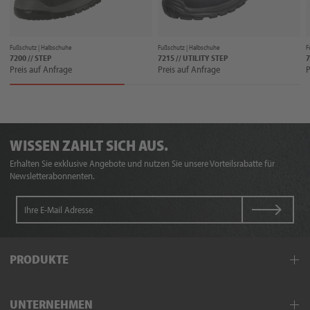
Fußschutz |
Halbschuhe
Fußschutz |
Halbschuhe
F
7200 // STEP
7215 // UTILITY STEP
7
Preis auf Anfrage
Preis auf Anfrage
P
WISSEN ZAHLT SICH AUS.
Erhalten Sie exklusive Angebote und nutzen Sie unsere Vorteilsrabatte für
Newsletterabonnenten.
PRODUKTE
Arbeitskleidung
UNTERNEHMEN
Schutzkleidung