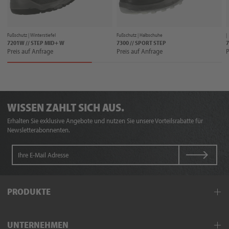
Fußschutz |
Winterstiefel
Fußschutz |
Halbschuhe
|
7201W // STEP MID+ W
7300 // SPORT STEP
7
Preis auf Anfrage
Preis auf Anfrage
P
WISSEN ZAHLT SICH AUS.
Erhalten Sie exklusive Angebote und nutzen Sie unsere Vorteilsrabatte für
Newsletterabonnenten.
PRODUKTE
Arbeitskleidung
UNTERNEHMEN
Schutzkleidung