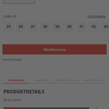
Größe: 50
Größentabelle
35
36
37
38
39
40
41
42
43
Händlersuche
Preis auf Anfrage
Produktdetails
Logistikdaten
Medien & Dokumente
Produktsicherheit
PRODUKTDETAILS
EN ISO 20345