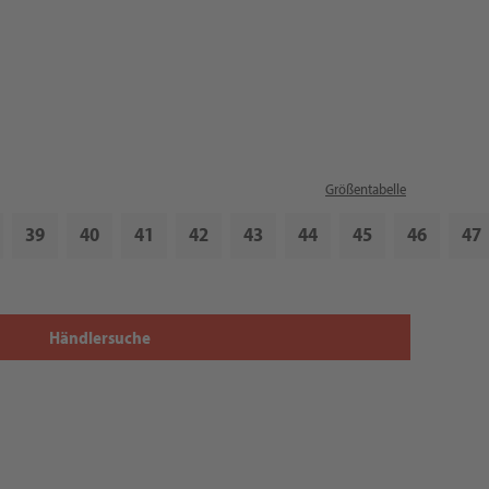
Größentabelle
39
40
41
42
43
44
45
46
47
Händlersuche