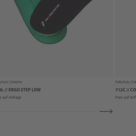
chutz |
Zubehör
Fußschutz |
Zu
0L // ERGO STEP LOW
712C // 
is auf Anfrage
Preis auf An