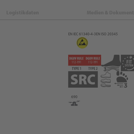
Logistikdaten
Medien & Dokument
EN IEC 61340-4-3
EN ISO 20345
690