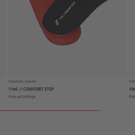
Fußschutz |
Zubehör
Fußs
710C // COMFORT STEP
70
Preis auf Anfrage
Pre