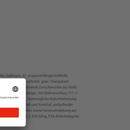
el, halbhoch, S3, strapazierfähiges Vollleder,
dende PU / TPU-Laufsohle, grau / transparent
as, durchstichhemmende Zwischensohle aus Textil,
ohle, sportliches Design, mit Drehverschluss 711 //
 und optimalen Halt, bestmögliche Rutschhemmung
für bestmöglichen Halt und Komfort, umlaufender
ches An- und Ausziehen sowie Fersenverstärkung aus
prüft, Typ 1, Typ 2, ESD-fähig, PSA-Risikokategorie