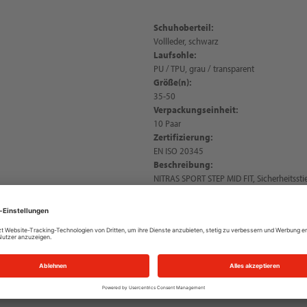
Schuhoberteil:
Vollleder, schwarz
Laufsohle:
PU / TPU, grau / transparent
Größe(n):
35-50
Verpackungseinheit:
10 Paar
Zertifizierung:
EN ISO 20345
Beschreibung:
NITRAS SPORT STEP MID FIT, Sicherheitsstief
schwarz, widerstandsfähige und nicht krei
(Farbcode: 1000), Zehenkappe aus Fibergl
metallfrei, ergonomisch geformte Einleges
FIT SYSTEM für schnelle Einsatzfähigkeit
(SRC), Weite 11, gut gepolsterter Schaft 
Reflexstreifen, Fersenfutter für ein einfa
robuster Mikrofaser, DGUV Regel 112-191-ge
II