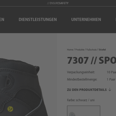
// ENSURE
SAFETY
EN
DIENSTLEISTUNGEN
UNTERNEHMEN
Home
Produkte
Fußschutz
Stiefel
7307 // SP
Verpackungseinheit:
10 Paa
Mindestbestellmenge:
1
Paar
ZU DEN PRODUKTDETAILS
Farbe: schwarz / uni