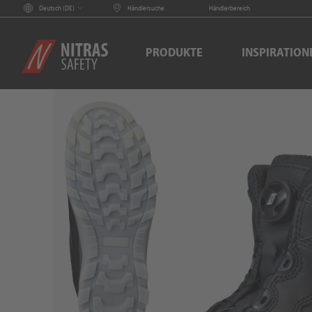
Deutsch (
DE
)
Händlersuche
Händlerbereich
PRODUKTE
INSPIRATION