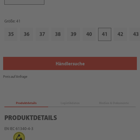
Größe: 41
35
36
37
38
39
40
41
42
43
Händlersuche
Preis auf Anfrage
Produktdetails
Logistikdaten
Medien & Dokumente
PRODUKTDETAILS
EN IEC 61340-4-3