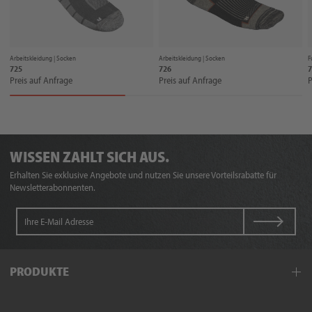
Arbeitskleidung |
Socken
Arbeitskleidung |
Socken
F
725
726
7
Preis auf Anfrage
Preis auf Anfrage
P
WISSEN ZAHLT SICH AUS.
Erhalten Sie exklusive Angebote und nutzen Sie unsere Vorteilsrabatte für
Newsletterabonnenten.
PRODUKTE
Arbeitskleidung