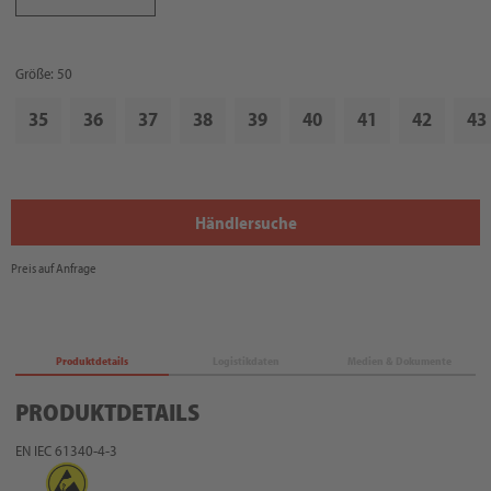
Größe: 50
35
36
37
38
39
40
41
42
43
Händlersuche
Preis auf Anfrage
Produktdetails
Logistikdaten
Medien & Dokumente
PRODUKTDETAILS
EN IEC 61340-4-3