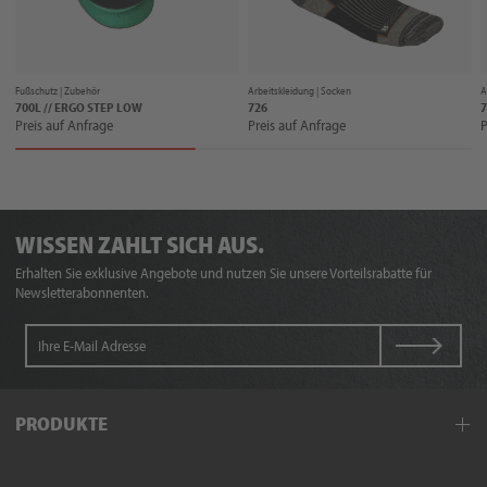
Fußschutz |
Zubehör
Arbeitskleidung |
Socken
A
700L // ERGO STEP LOW
726
7
Preis auf Anfrage
Preis auf Anfrage
P
WISSEN ZAHLT SICH AUS.
Erhalten Sie exklusive Angebote und nutzen Sie unsere Vorteilsrabatte für
Newsletterabonnenten.
PRODUKTE
Arbeitskleidung