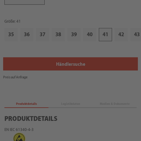
Größe: 41
35
36
37
38
39
40
41
42
43
Händlersuche
Preis auf Anfrage
Produktdetails
Logistikdaten
Medien & Dokumente
PRODUKTDETAILS
EN IEC 61340-4-3