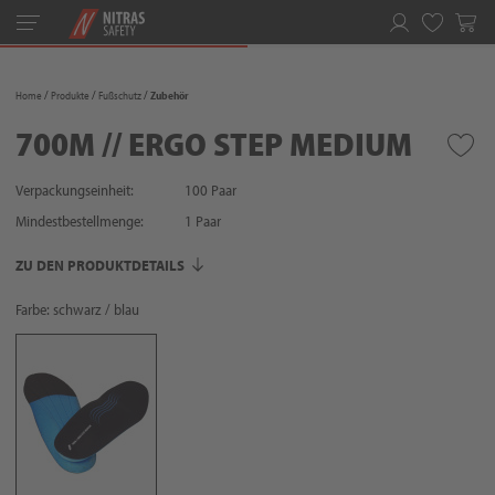
Toggle
navigation
Merkliste
Home
Produkte
Fußschutz
Zubehör
700M // ERGO STEP MEDIUM
Verpackungseinheit:
100 Paar
Mindestbestellmenge:
1
Paar
ZU DEN PRODUKTDETAILS
Farbe: schwarz / blau