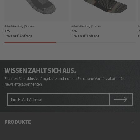
Arbeitskleidung |
Socken
Arbeitskleidung |
Socken
F
725
726
7
Preis auf Anfrage
Preis auf Anfrage
P
WISSEN ZAHLT SICH AUS.
Erhalten Sie exklusive Angebote und nutzen Sie unsere Vorteilsrabatte für
Newsletterabonnenten.
PRODUKTE
Arbeitskleidung