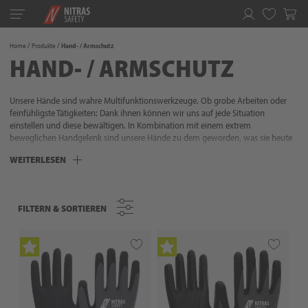
Toggle
navigation
Merkliste
Home
Produkte
Hand- / Armschutz
HAND- / ARMSCHUTZ
Unsere Hände sind wahre Multifunktionswerkzeuge. Ob grobe Arbeiten oder
feinfühligste Tätigkeiten: Dank ihnen können wir uns auf jede Situation
einstellen und diese bewältigen. In Kombination mit einem extrem
beweglichen Handgelenk sind unsere Hände zu dem geworden, was sie heute
sind: Unser wichtigstes Werkzeug. Umso wichtiger ist es, dieses perfekte
WEITERLESEN
Zusammenspiel von Muskeln, Knochen, Nerven und Sehnen situationsgerecht
zu schützen. Denn unsere Hände sind bei fast allen Tätigkeiten ganz vorne mit
dabei und bedürfen daher einer erhöhten Aufmerksamkeit. NITRAS verfügt über
mehr als 35 Jahre Erfahrung im Handschutz und dieses Know-how mündet in
FILTERN & SORTIEREN
FILTERN & SORTIEREN
unseren Schutzhandschuhen: Ausgewählte Materialien, perfekter Tragekomfort,
exzellente Passformen sowie situationsgerechte Schutzfunktionen. Wir wissen,
worauf es ankommt, um Ihre Hände bei jeder Tätigkeit optimal zu schützen.
Also lassen Sie sich nicht aufhalten - packen Sie es an!