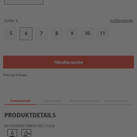
Größe: 6
Größentabelle
5
6
7
8
9
10
11
Händlersuche
Preis auf Anfrage
Produktdetails
Logistikdaten
Medien & Dokumente
Produktsicherheit
PRODUKTDETAILS
EN 16350
EN 388
EN ISO 21420