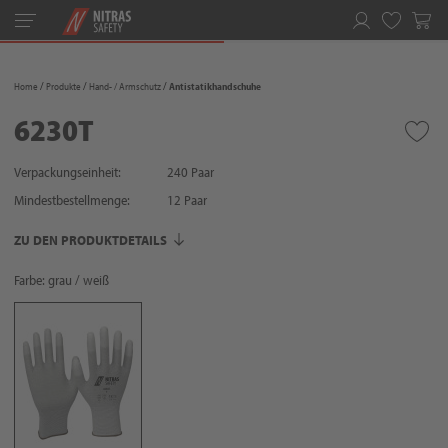
Toggle
navigation
Merkliste
Home
Produkte
Hand- / Armschutz
Antistatikhandschuhe
6230T
Verpackungseinheit:
240 Paar
Mindestbestellmenge:
12
Paar
ZU DEN PRODUKTDETAILS
Farbe: grau / weiß