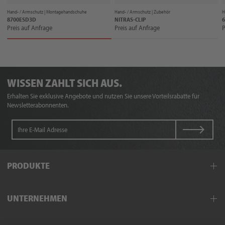
Hand- / Armschutz |
Montagehandschuhe
Hand- / Armschutz |
Zubehör
H
8700ESD3D
NITRAS-CLIP
Preis auf Anfrage
Preis auf Anfrage
P
WISSEN ZAHLT SICH AUS.
Erhalten Sie exklusive Angebote und nutzen Sie unsere Vorteilsrabatte für
Newsletterabonnenten.
PRODUKTE
Arbeitskleidung
UNTERNEHMEN
Schutzkleidung
Hand- und Armschutz
Außendienst