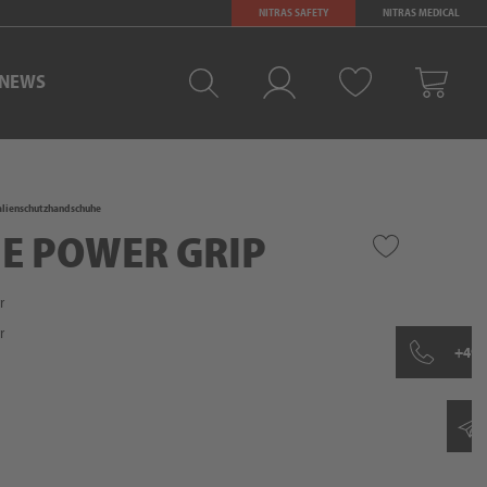
NITRAS SAFETY
NITRAS MEDICAL
NEWS
Merkliste
Log-in
Warenkorb
lienschutzhandschuhe
UE POWER GRIP
r
r
+49 