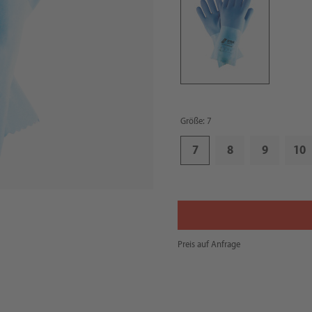
Größe: 7
7
8
9
10
Preis auf Anfrage