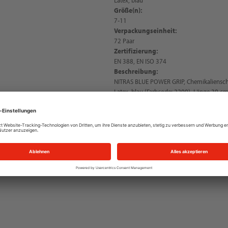
Größe(n):
7-11
Verpackungseinheit:
72 Paar
Zertifizierung:
EN 388, EN ISO 374
Beschreibung:
NITRAS BLUE POWER GRIP, Chemikaliensch
Latex, blau (Farbcode: 2200), Länge 30 cm
angenehm zu tragen, Schutz gegen Mikroo
Premium-Qualität, besonders feinfühlig, per
rutschfest, sehr gutes Tastempfinden, sehr 