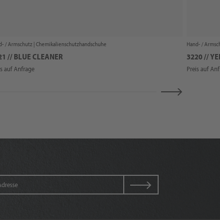
- / Armschutz |
Chemikalienschutzhandschuhe
Hand- / Armsc
21 // BLUE CLEANER
3220 // 
is auf Anfrage
Preis auf An