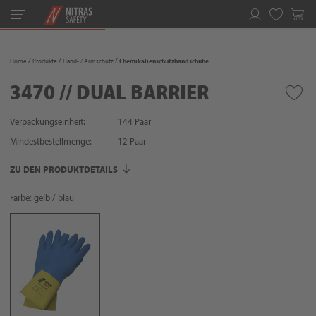
Toggle
navigation
Merkliste
Home
Produkte
Hand- / Armschutz
Chemikalienschutzhandschuhe
3470 // DUAL BARRIER
Verpackungseinheit:
144 Paar
Mindestbestellmenge:
12
Paar
ZU DEN PRODUKTDETAILS
Farbe: gelb / blau