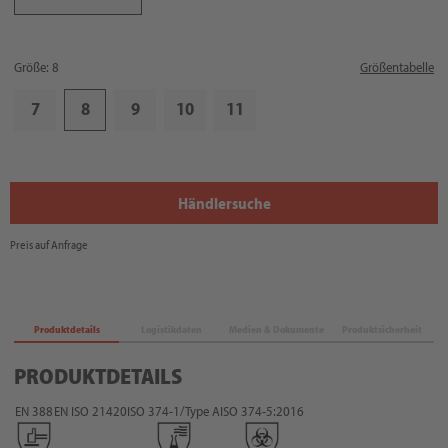
Größe: 8
Größentabelle
7
8
9
10
11
Händlersuche
Preis auf Anfrage
Produktdetails
Logistikdaten
Medien & Dokumente
Produktsicherheit
PRODUKTDETAILS
EN 388
EN ISO 21420
ISO 374-1/Type A
ISO 374-5:2016