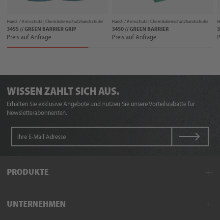
Hand- / Armschutz |
Chemikalienschutzhandschuhe
Hand- / Armschutz |
Chemikalienschutzhandschuhe
H
3455 // GREEN BARRIER GRIP
3450 // GREEN BARRIER
3
Preis auf Anfrage
Preis auf Anfrage
P
WISSEN ZAHLT SICH AUS.
Erhalten Sie exklusive Angebote und nutzen Sie unsere Vorteilsrabatte für
Newsletterabonnenten.
PRODUKTE
Arbeitskleidung
UNTERNEHMEN
Schutzkleidung
Hand- und Armschutz