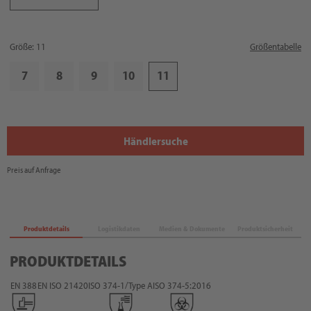
Größe: 11
Größentabelle
7
8
9
10
11
Händlersuche
Preis auf Anfrage
Produktdetails
Logistikdaten
Medien & Dokumente
Produktsicherheit
PRODUKTDETAILS
EN 388
EN ISO 21420
ISO 374-1/Type A
ISO 374-5:2016