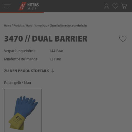
Toggle
navigation
Merkliste
Home
Produkte
Hand- / Armschutz
Chemikalienschutzhandschuhe
3470 // DUAL BARRIER
Verpackungseinheit:
144 Paar
Mindestbestellmenge:
12
Paar
ZU DEN PRODUKTDETAILS
Farbe: gelb / blau