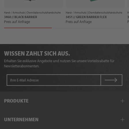
Hand- / Armschutz |
Chemikalienschutzhandschuhe
Hand- / Armschutz |
Chemikalienschutzhandschuhe
H
3460 // BLACK BARRIER
3451 // GREEN BARRIER FLEX
3
Preis auf Anfrage
Preis auf Anfrage
P
WISSEN ZAHLT SICH AUS.
Erhalten Sie exklusive Angebote und nutzen Sie unsere Vorteilsrabatte für
Newsletterabonnenten.
PRODUKTE
Arbeitskleidung
UNTERNEHMEN
Schutzkleidung
Hand- und Armschutz