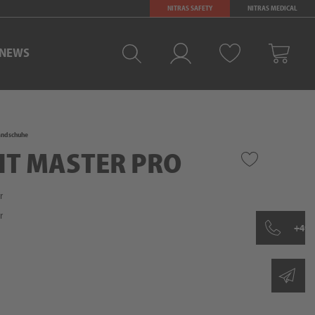
NITRAS SAFETY
NITRAS MEDICAL
NEWS
Merkliste
Log-in
Warenkorb
andschuhe
LIT MASTER PRO
r
r
+49 
sh