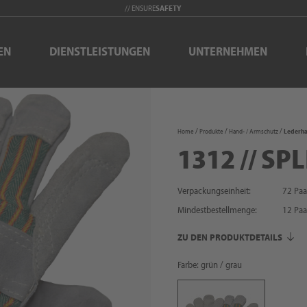
// ENSURE
SAFETY
EN
DIENSTLEISTUNGEN
UNTERNEHMEN
Home
Produkte
Hand- / Armschutz
Lederh
1312 // SP
Verpackungseinheit:
72 Paa
Mindestbestellmenge:
12
Paa
ZU DEN PRODUKTDETAILS
Farbe: grün / grau