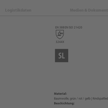
Logistikdaten
Medien & Dokument
EN 388
EN ISO 21420
3244X
Material:
Baumwolle, grün / rot / gelb | Rindspaltled
Beschichtung:
-