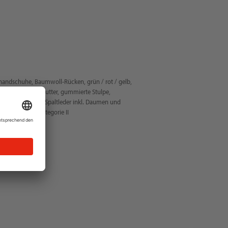
handschuhe, Baumwoll-Rücken, grün / rot / gelb,
 3012), Innenhandfutter, gummierte Stulpe,
nhandbesatz aus Spaltleder inkl. Daumen und
keit, PSA-Risikokategorie II