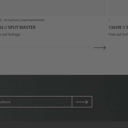
- / Armschutz |
Lederhandschuhe
|
02 // SPLIT MASTER
1302W // 
is auf Anfrage
Preis auf An