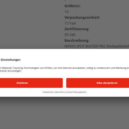
Größe(n):
10
Verpackungseinheit:
72 Paar
Zertifizierung:
EN 388
Beschreibung:
NITRAS SPLIT MASTER PRO, Rindspaltleder
gestreift, Rindspaltleder, grau (Farbcode:
Doppelnähte, verstärkt durch großen Inne
Zeigefinger, langlebig, robust, gute Griffig