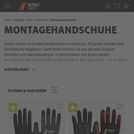
Toggle
navigation
Merkliste
Home
Produkte
Hand- / Armschutz
Montagehandschuhe
MONTAGEHANDSCHUHE
Unsere Hände sind wahre Multifunktionswerkzeuge. Ob grobe Arbeiten oder
feinfühligste Tätigkeiten: Dank ihnen können wir uns auf jede Situation
einstellen und diese bewältigen. In Kombination mit einem extrem
beweglichen Handgelenk sind unsere Hände zu dem geworden, was sie heute
sind: Unser wichtigstes Werkzeug. Umso wichtiger ist es, dieses perfekte
WEITERLESEN
Zusammenspiel von Muskeln, Knochen, Nerven und Sehnen situationsgerecht
zu schützen. Denn unsere Hände sind bei fast allen Tätigkeiten ganz vorne mit
dabei und bedürfen daher einer erhöhten Aufmerksamkeit. NITRAS verfügt über
mehr als 35 Jahre Erfahrung im Handschutz und dieses Know-how mündet in
FILTERN & SORTIEREN
FILTERN & SORTIEREN
unseren Schutzhandschuhen: Ausgewählte Materialien, perfekter Tragekomfort,
exzellente Passformen sowie situationsgerechte Schutzfunktionen. Wir wissen,
worauf es ankommt, um Ihre Hände bei jeder Tätigkeit optimal zu schützen.
Also lassen Sie sich nicht aufhalten - packen Sie es an!