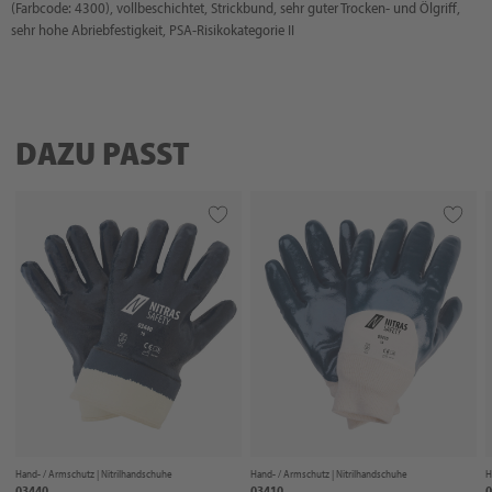
(Farbcode: 4300), vollbeschichtet, Strickbund, sehr guter Trocken- und Ölgriff,
sehr hohe Abriebfestigkeit, PSA-Risikokategorie II
DAZU PASST
Hand- / Armschutz |
Nitrilhandschuhe
Hand- / Armschutz |
Nitrilhandschuhe
H
03440
03410
0