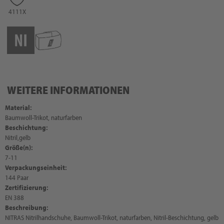
4111X
WEITERE INFORMATIONEN
Material:
Baumwoll-Trikot, naturfarben
Beschichtung:
Nitril,gelb
Größe(n):
7-11
Verpackungseinheit:
144 Paar
Zertifizierung:
EN 388
Beschreibung:
NITRAS Nitrilhandschuhe, Baumwoll-Trikot, naturfarben, Nitril-Beschichtung, gelb