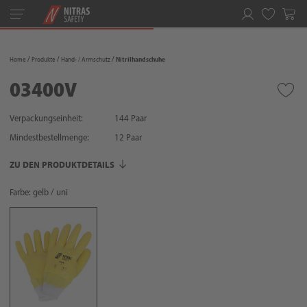
Toggle
navigation
Merkliste
Home
Produkte
Hand- / Armschutz
Nitrilhandschuhe
03400V
Verpackungseinheit:
144 Paar
Mindestbestellmenge:
12
Paar
ZU DEN PRODUKTDETAILS
Farbe: gelb / uni