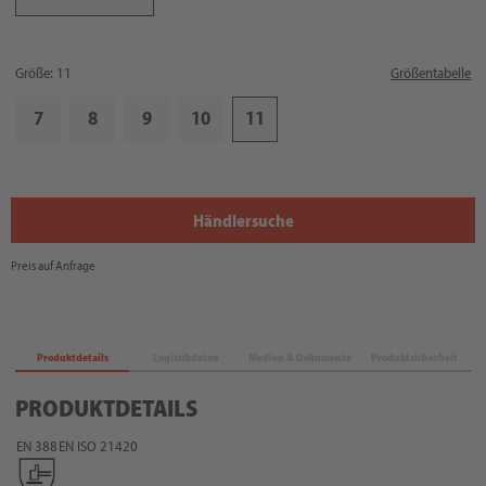
Größe: 11
Größentabelle
7
8
9
10
11
Händlersuche
Preis auf Anfrage
Produktdetails
Logistikdaten
Medien & Dokumente
Produktsicherheit
PRODUKTDETAILS
EN 388
EN ISO 21420