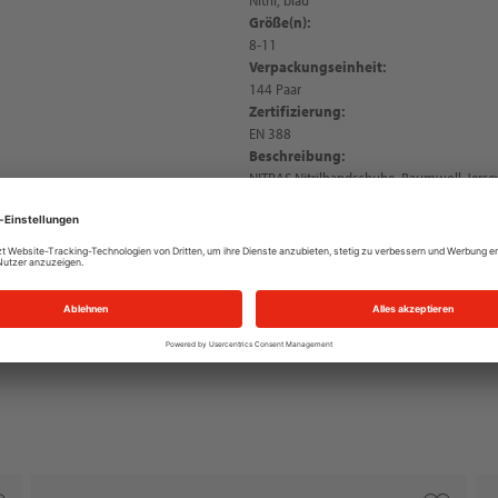
Größe(n):
8-11
Verpackungseinheit:
144 Paar
Zertifizierung:
EN 388
Beschreibung:
NITRAS Nitrilhandschuhe, Baumwoll-Jersey,
2216), 3/4-beschichtet, Segeltuchstulpe, s
Abriebfestigkeit, PSA-Risikokategorie II