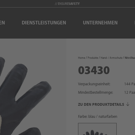
// ENSURE
SAFETY
EN
DIENSTLEISTUNGEN
UNTERNEHMEN
Home
Produkte
Hand- / Armschutz
Nitrilh
03430
Verpackungseinheit:
144 Pa
Mindestbestellmenge:
12
Paa
ZU DEN PRODUKTDETAILS
Farbe: blau / naturfarben