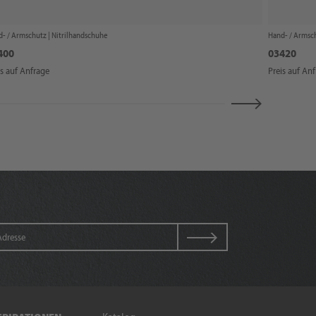
- / Armschutz |
Nitrilhandschuhe
Hand- / Armsc
400
03420
is auf Anfrage
Preis auf An