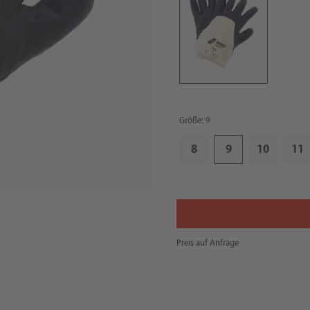
Größe: 9
8
9
10
11
Preis auf Anfrage