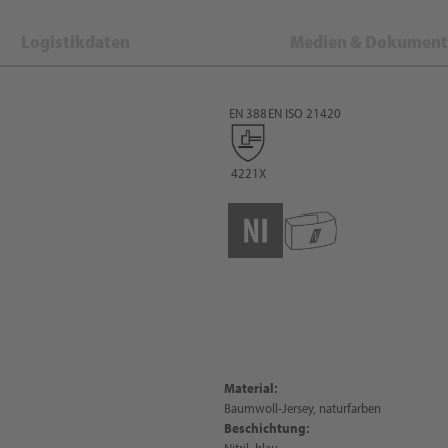
Logistikdaten
Medien & Dokument
EN 388
EN ISO 21420
4221X
Material:
Baumwoll-Jersey, naturfarben
Beschichtung:
Nitril, blau