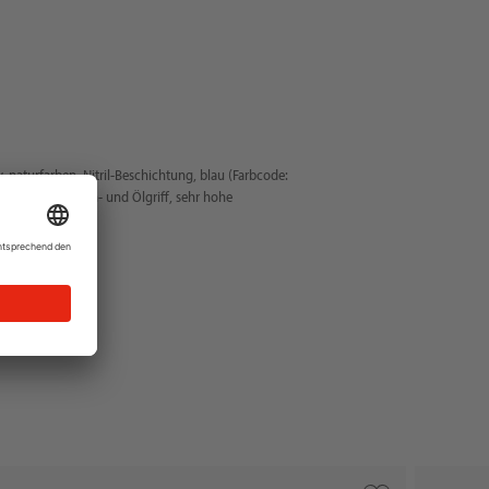
 naturfarben, Nitril-Beschichtung, blau (Farbcode:
ehr guter Trocken- und Ölgriff, sehr hohe