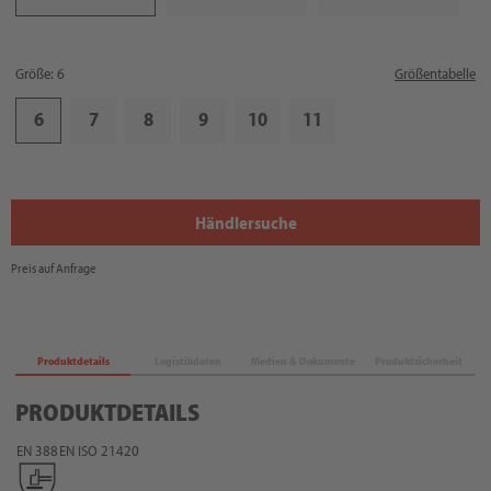
Größe: 6
Größentabelle
6
7
8
9
10
11
Händlersuche
Preis auf Anfrage
Produktdetails
Logistikdaten
Medien & Dokumente
Produktsicherheit
PRODUKTDETAILS
EN 388
EN ISO 21420