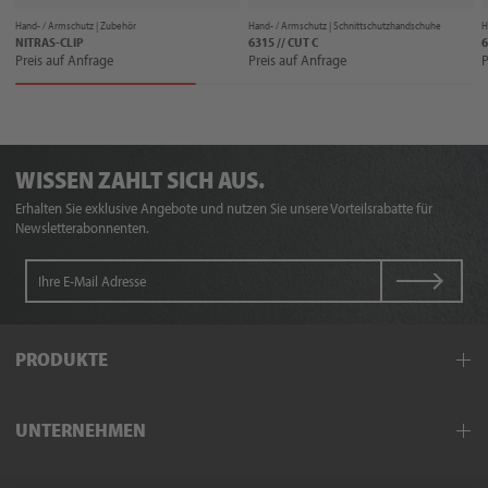
Hand- / Armschutz |
Zubehör
Hand- / Armschutz |
Schnittschutzhandschuhe
H
NITRAS-CLIP
6315 // CUT C
6
Preis auf Anfrage
Preis auf Anfrage
P
WISSEN ZAHLT SICH AUS.
Erhalten Sie exklusive Angebote und nutzen Sie unsere Vorteilsrabatte für
Newsletterabonnenten.
PRODUKTE
Arbeitskleidung
UNTERNEHMEN
Schutzkleidung
Hand- und Armschutz
Außendienst