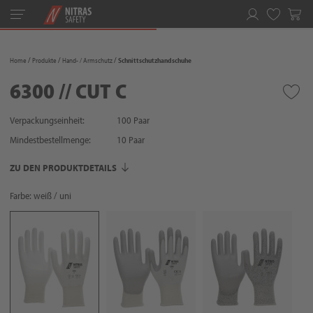
Toggle
navigation
Merkliste
Home
Produkte
Hand- / Armschutz
Schnittschutzhandschuhe
6300 // CUT C
Verpackungseinheit:
100 Paar
Mindestbestellmenge:
10
Paar
ZU DEN PRODUKTDETAILS
Farbe: weiß / uni