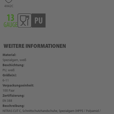
4X42C
WEITERE INFORMATIONEN
Material:
Spezialgarn, weiß
Beschichtung:
PU, weiß
Größe(n):
6-11
Verpackungseinheit:
100 Paar
Zertifizierung:
EN 388
Beschreibung:
NITRAS CUT C, Schnittschutzhandschuhe, Spezialgarn (HPPE / Polyamid /