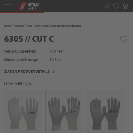
Toggle
navigation
Merkliste
Home
Produkte
Hand- / Armschutz
Schnittschutzhandschuhe
6305 // CUT C
Verpackungseinheit:
100 Paar
Mindestbestellmenge:
10
Paar
ZU DEN PRODUKTDETAILS
Farbe: weiß / grau