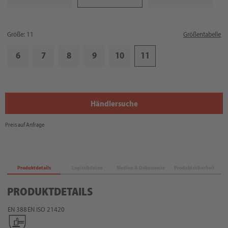
Größe: 11
Größentabelle
6
7
8
9
10
11
Händlersuche
Preis auf Anfrage
Produktdetails
Logistikdaten
Medien & Dokumente
Produktsicherheit
PRODUKTDETAILS
EN 388
EN ISO 21420