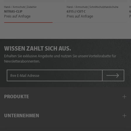
Hand- / Armschutz |
Zubehör
Hand- / Armschutz |
Schnittschutzhandschuhe
H
NITRAS-CLIP
6315 // CUT C
6
Preis auf Anfrage
Preis auf Anfrage
P
WISSEN ZAHLT SICH AUS.
Erhalten Sie exklusive Angebote und nutzen Sie unsere Vorteilsrabatte für
Newsletterabonnenten.
PRODUKTE
Arbeitskleidung
UNTERNEHMEN
Schutzkleidung
Hand- und Armschutz
Außendienst