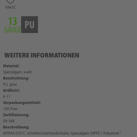
4X42C
WEITERE INFORMATIONEN
Material:
Spezialgarn, weiß
Beschichtung:
PU, grau
Größe(n):
6-11
Verpackungseinheit:
100 Paar
Zertifizierung:
EN 388
Beschreibung:
NITRAS CUT C, Schnittschutzhandschuhe, Spezialgarn (HPPE / Polyamid /