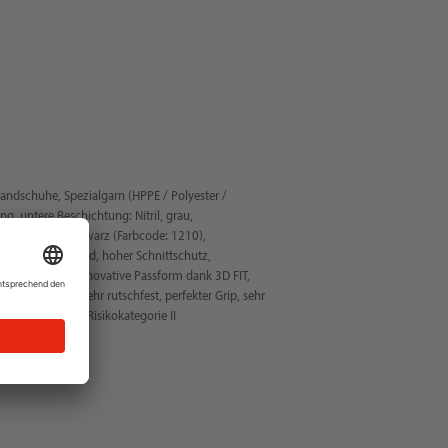
andschuhe, Spezialgarn (HPPE / Polyester /
ng, untere Beschichtung: Nitril, grau,
detes Nitril, schwarz (Farbcode: 1210),
uppen, Strickbund, hoher Schnittschutz,
, perfekte und innovative Passform dank 3D FIT,
den Anwender, sehr rutschfest, perfekter Grip, sehr
und Ölgriff, PSA-Risikokategorie II