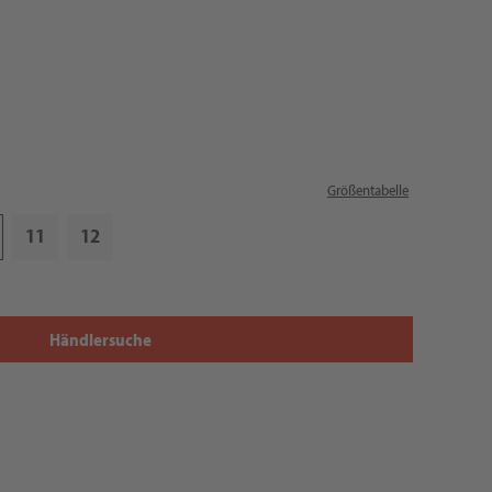
Größentabelle
11
12
Händlersuche