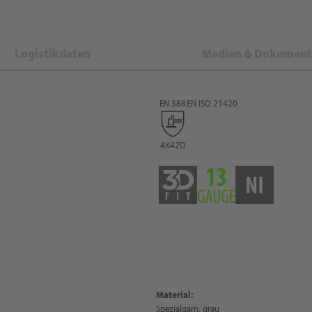
Logistikdaten
Medien & Dokument
EN 388
EN ISO 21420
4X42D
Material:
Spezialgarn, grau