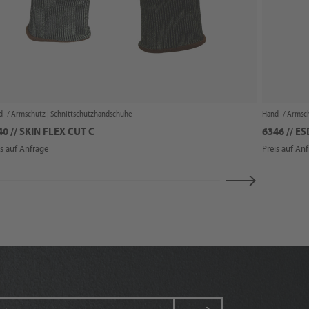
- / Armschutz |
Schnittschutzhandschuhe
Hand- / Armsc
40 // SKIN FLEX CUT C
6346 // E
is auf Anfrage
Preis auf An