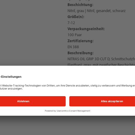
Beschichtung:
Nitril, grau | Nitril, gesandet, schwarz
Größe(n):
7-12
Verpackungseinheit:
100 Paar
Zertifizierung:
EN 388
Beschreibung:
NITRAS OIL GRIP 3D CUT D, Schnittschutzh
Elasthan), grau, mit zweifacher Beschichtu
vollbeschichtet, obere Beschichtung: gesan
teilbeschichtet auf Innenhand und Fingerk
wasserabweisend, höchste Fingerfertigkeit
einzigartiger Tragekomfort und Schutz für 
hohe Abriebfestigkeit, sehr guter Trocken- 