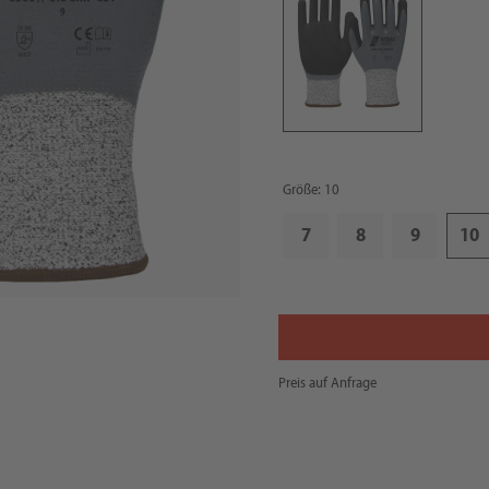
Größe: 10
7
8
9
10
Preis auf Anfrage