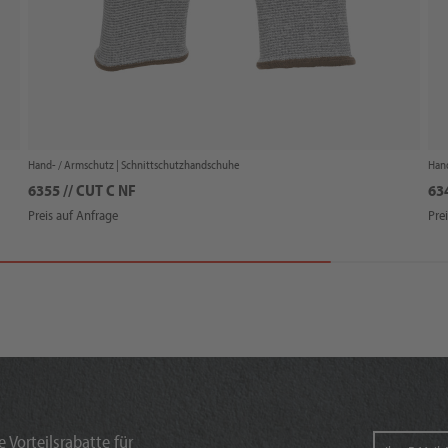
Hand- / Armschutz |
Schnittschutzhandschuhe
Hand
6355 // CUT C NF
63
Preis auf Anfrage
Pre
 Vorteilsrabatte für