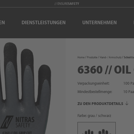
// ENSURE
SAFETY
EN
DIENSTLEISTUNGEN
UNTERNEHMEN
Home
Produkte
Hand- / Armschutz
Schnitt
6360 // OI
Verpackungseinheit:
100 Pa
Mindestbestellmenge:
10
Paa
ZU DEN PRODUKTDETAILS
Farbe: grau / schwarz