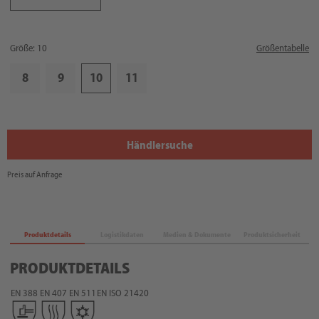
Größe: 10
Größentabelle
8
9
10
11
Händlersuche
Preis auf Anfrage
Produktdetails
Logistikdaten
Medien & Dokumente
Produktsicherheit
PRODUKTDETAILS
EN 388
EN 407
EN 511
EN ISO 21420