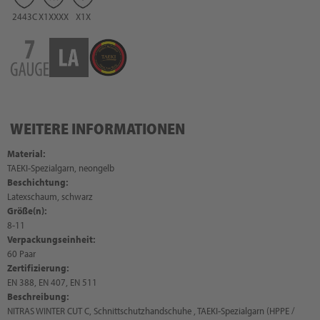
2443C
X1XXXX
X1X
WEITERE INFORMATIONEN
Material:
TAEKI-Spezialgarn, neongelb
Beschichtung:
Latexschaum, schwarz
Größe(n):
8-11
Verpackungseinheit:
60 Paar
Zertifizierung:
EN 388, EN 407, EN 511
Beschreibung:
NITRAS WINTER CUT C, Schnittschutzhandschuhe , TAEKI-Spezialgarn (HPPE /