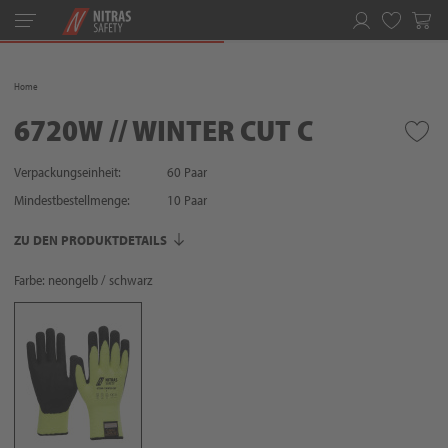
Toggle
navigation
Merkliste
Home
6720W // WINTER CUT C
Verpackungseinheit:
60 Paar
Mindestbestellmenge:
10
Paar
ZU DEN PRODUKTDETAILS
Farbe: neongelb / schwarz