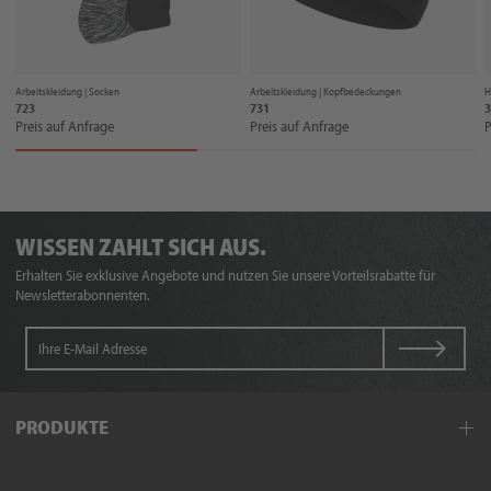
Arbeitskleidung |
Socken
Arbeitskleidung |
Kopfbedeckungen
H
723
731
3
Preis auf Anfrage
Preis auf Anfrage
P
WISSEN ZAHLT SICH AUS.
Erhalten Sie exklusive Angebote und nutzen Sie unsere Vorteilsrabatte für
Newsletterabonnenten.
PRODUKTE
Arbeitskleidung