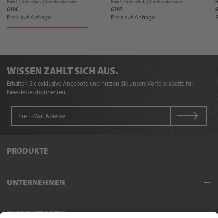
Hand- / Armschutz |
Strickhandschuhe
Hand- / Armschutz |
Strickhandschuhe
H
6100
6205
Preis auf Anfrage
Preis auf Anfrage
P
WISSEN ZAHLT SICH AUS.
Erhalten Sie exklusive Angebote und nutzen Sie unsere Vorteilsrabatte für
Newsletterabonnenten.
PRODUKTE
Arbeitskleidung
UNTERNEHMEN
Schutzkleidung
Hand- und Armschutz
Außendienst
Fußschutz
INSPIRATIONEN
Exklusivpartner