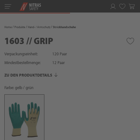
Toggle
navigation
Merkliste
Home
Produkte
Hand- / Armschutz
Strickhandschuhe
1603 // GRIP
Verpackungseinheit:
120 Paar
Mindestbestellmenge:
12
Paar
ZU DEN PRODUKTDETAILS
Farbe: gelb / grün