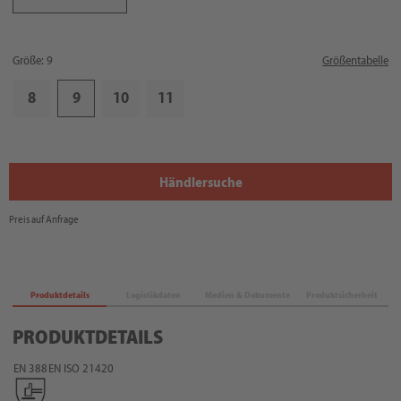
Größe: 9
Größentabelle
8
9
10
11
Händlersuche
Preis auf Anfrage
Produktdetails
Logistikdaten
Medien & Dokumente
Produktsicherheit
PRODUKTDETAILS
EN 388
EN ISO 21420