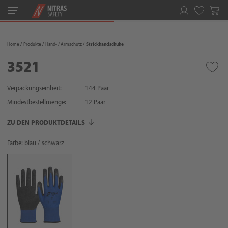
Toggle
navigation
Merkliste
Home
Produkte
Hand- / Armschutz
Strickhandschuhe
3521
Verpackungseinheit:
144 Paar
Mindestbestellmenge:
12
Paar
ZU DEN PRODUKTDETAILS
Farbe: blau / schwarz