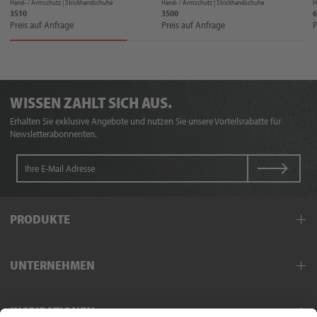
Hand- / Armschutz |
Strickhandschuhe
Hand- / Armschutz |
Strickhandschuhe
H
3510
3500
6
Preis auf Anfrage
Preis auf Anfrage
P
WISSEN ZAHLT SICH AUS.
Erhalten Sie exklusive Angebote und nutzen Sie unsere Vorteilsrabatte für
Newsletterabonnenten.
PRODUKTE
Arbeitskleidung
UNTERNEHMEN
Schutzkleidung
Hand- und Armschutz
Außendienst
Fußschutz
INSPIRATIONEN
Exklusivpartner