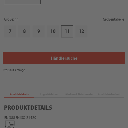
Größe: 11
Größentabelle
7
8
9
10
11
12
Händlersuche
Preis auf Anfrage
Produktdetails
Logistikdaten
Medien & Dokumente
Produktsicherheit
PRODUKTDETAILS
EN 388
EN ISO 21420