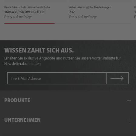
Hand- / Armschutz |
Winterhandschuhe
Arbeitskleidung |
Kopfbedeckungen
H
1606WV // SNOW FIGHTER+
732
1
Preis auf Anfrage
Preis auf Anfrage
P
WISSEN ZAHLT SICH AUS.
Erhalten Sie exklusive Angebote und nutzen Sie unsere Vorteilsrabatte für
Newsletterabonnenten.
PRODUKTE
Arbeitskleidung
UNTERNEHMEN
Schutzkleidung
Hand- und Armschutz
Außendienst