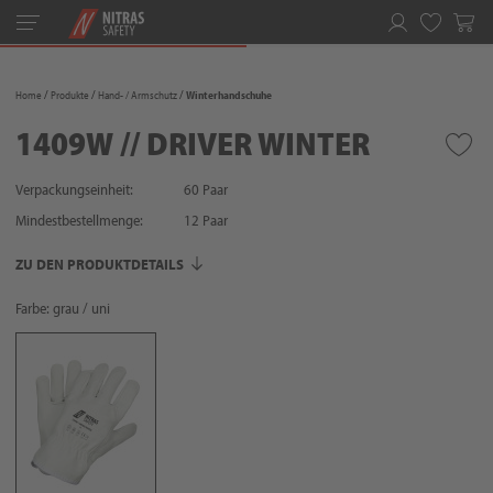
Toggle
navigation
Merkliste
Home
Produkte
Hand- / Armschutz
Winterhandschuhe
1409W // DRIVER WINTER
Verpackungseinheit:
60 Paar
Mindestbestellmenge:
12
Paar
ZU DEN PRODUKTDETAILS
Farbe: grau / uni