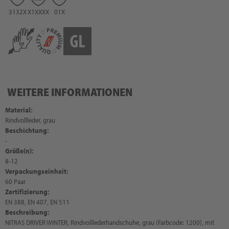
3132X
X1XXXX
01X
WEITERE INFORMATIONEN
Material:
Rindvollleder, grau
Beschichtung:
-
Größe(n):
8-12
Verpackungseinheit:
60 Paar
Zertifizierung:
EN 388, EN 407, EN 511
Beschreibung:
NITRAS DRIVER WINTER, Rindvolllederhandschuhe, grau (Farbcode: 1200), mit