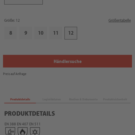
Größe: 12
Größentabelle
8
9
10
11
12
Händlersuche
Preis auf Anfrage
Produktdetails
Logistikdaten
Medien & Dokumente
Produktsicherheit
PRODUKTDETAILS
EN 388
EN 407
EN 511