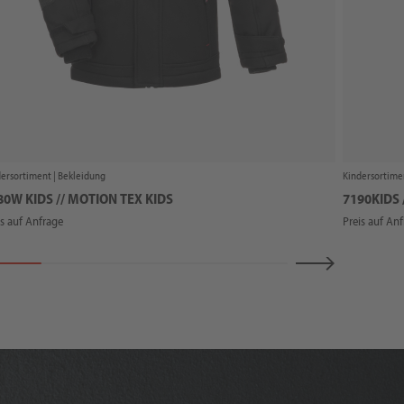
ersortiment |
Bekleidung
Kindersortime
80W KIDS // MOTION TEX KIDS
7190KIDS 
is auf Anfrage
Preis auf An