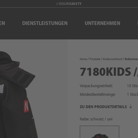
// ENSURE
SAFETY
EN
DIENSTLEISTUNGEN
UNTERNEHMEN
Home
Produkte
Kindersortiment
Bekleidu
7180KIDS /
Verpackungseinheit:
10 Stü
Mindestbestellmenge:
1
Stüc
ZU DEN PRODUKTDETAILS
Farbe: schwarz / uni