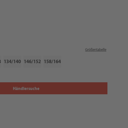
Größentabelle
8
134/140
146/152
158/164
Händlersuche