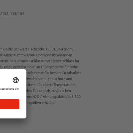
6/152, 158/164
ür Kinder, schwarz (Farbcode: 1000), 340 g/qm,
ll-Material mit wasser- und windabweisenden
rstellbare Ärmelabschlüsse mit Klettverschluss für
s Futter, Verstärkungen an Ellbogenpartie für hohe
Tätigkeiten, Reflexelemente für bessere Sichtbarkeit
ehender YKK-Reißverschlussmit Kinnschutz und
tentaschen, Pulswärmer für kältere Temperaturen,
Hals für optimalen Sitz und als zusätzlichen
assersäule: 8.000 mmH2O / Atmungsaktivität: 3.500
h in Erwachsenengrößen erhältlich