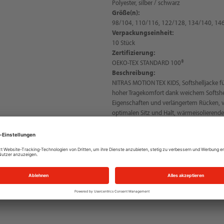
Polyester, silber / schwarz
Größe(n):
98/104, 110/116, 122/128, 134/140, 14
Verpackungseinheit:
10 Stück
Zertifizierung:
OEKO-TEX STANDARD 100®
Beschreibung:
NITRAS MOTION TEX KIDS, Softshelljacke f
hoher Tragekomfort dank weichem Softshe
Eigenschaften und verlängertem Rücken, ve
optimalen Sitz und Halt, wärmeisolierende
Widerstandsfähigkeit bei abenteuerreichen 
und mehr Sicherheit, Stehkragen, durchg
Windstopper innen, Innen-, Brust- und Sei
abnehmbare Kapuze mit Klettverschluss am 
Schutz vor Wind und Wetter, Oberstoff: W
g/qm/24h, OEKO-TEX STANDARD 100®, auc