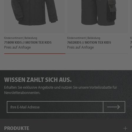
Kindersortiment |
Bekleidung
Kindersortiment |
Bekleidung
K
7180W KIDS // MOTION TEX KIDS
7602KIDS // MOTION TEX KIDS
7
Preis auf Anfrage
Preis auf Anfrage
P
WISSEN ZAHLT SICH AUS.
Erhalten Sie exklusive Angebote und nutzen Sie unsere Vorteilsrabatte für
Newsletterabonnenten.
PRODUKTE