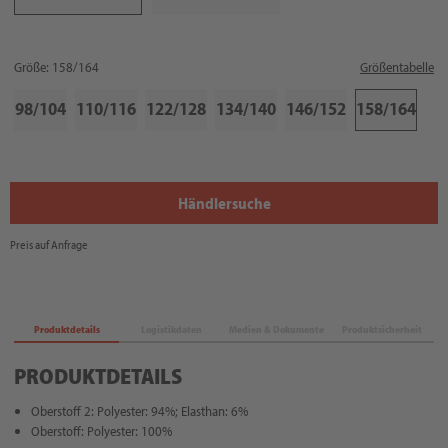
Größe: 158/164
Größentabelle
98/104
110/116
122/128
134/140
146/152
158/164
Händlersuche
Preis auf Anfrage
Produktdetails
Logistikdaten
Medien & Dokumente
Produktsicherheit
PRODUKTDETAILS
Oberstoff 2: Polyester: 94%; Elasthan: 6%
Oberstoff: Polyester: 100%