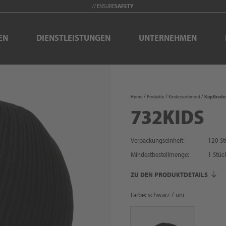
// ENSURE
SAFETY
EN
DIENSTLEISTUNGEN
UNTERNEHMEN
Home
Produkte
Kindersortiment
Kopfbede
732KIDS
Verpackungseinheit:
120 St
Mindestbestellmenge:
1
Stüc
ZU DEN PRODUKTDETAILS
Farbe: schwarz / uni