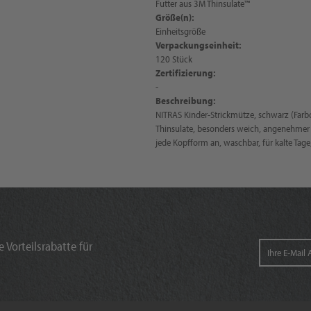
Futter aus 3M Thinsulate™
Größe(n):
Einheitsgröße
Verpackungseinheit:
120 Stück
Zertifizierung:
-
Beschreibung:
NITRAS Kinder-Strickmütze, schwarz (Far
Thinsulate, besonders weich, angenehmer 
jede Kopfform an, waschbar, für kalte Tag
 Vorteilsrabatte für