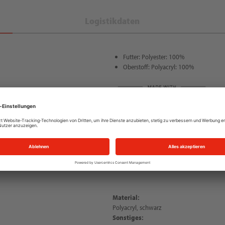
Logistikdaten
Futter: Polyester: 100%
Oberstoff: Polyacryl: 100%
Material:
Polyacryl, schwarz
Sonstiges: