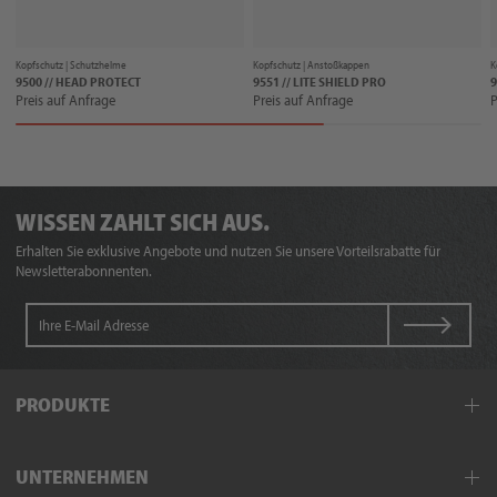
Kopfschutz |
Schutzhelme
Kopfschutz |
Anstoßkappen
K
9500 // HEAD PROTECT
9551 // LITE SHIELD PRO
9
Preis auf Anfrage
Preis auf Anfrage
P
WISSEN ZAHLT SICH AUS.
Erhalten Sie exklusive Angebote und nutzen Sie unsere Vorteilsrabatte für
Newsletterabonnenten.
PRODUKTE
Arbeitskleidung
UNTERNEHMEN
Schutzkleidung