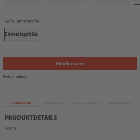
Größe: Einheitsgröße
Einheitsgröße
Händlersuche
Preis auf Anfrage
Produktdetails
Logistikdaten
Medien & Dokumente
Produktsicherheit
PRODUKTDETAILS
EN 812