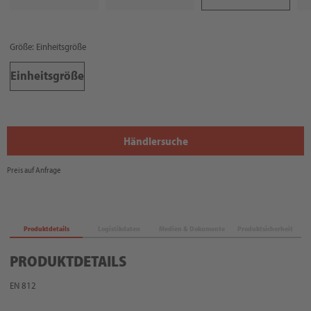
Größe: Einheitsgröße
Einheitsgröße
Händlersuche
Preis auf Anfrage
Produktdetails
Logistikdaten
Medien & Dokumente
Produktsicherheit
PRODUKTDETAILS
EN 812