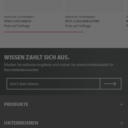
Kopfschutz |
Anstoßkappen
Kopfschutz |
Anstoßkappen
K
9550 // LITE SHIELD
9551 // LITE SHIELD PRO
9
Preis auf Anfrage
Preis auf Anfrage
P
WISSEN ZAHLT SICH AUS.
Erhalten Sie exklusive Angebote und nutzen Sie unsere Vorteilsrabatte für
Newsletterabonnenten.
PRODUKTE
Arbeitskleidung
UNTERNEHMEN
Schutzkleidung