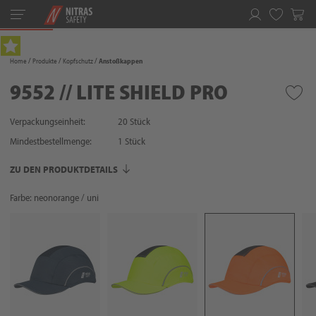
Toggle
navigation
Merkliste
Home
Produkte
Kopfschutz
Anstoßkappen
9552 // LITE SHIELD PRO
Verpackungseinheit:
20 Stück
Mindestbestellmenge:
1
Stück
ZU DEN PRODUKTDETAILS
Farbe: neonorange / uni