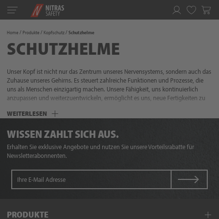
Toggle
navigation
Merkliste
Home
Produkte
Kopfschutz
Schutzhelme
SCHUTZHELME
Unser Kopf ist nicht nur das Zentrum unseres Nervensystems, sondern auch das
Zuhause unseres Gehirns. Es steuert zahlreiche Funktionen und Prozesse, die
uns als Menschen einzigartig machen. Unsere Fähigkeit, uns kontinuierlich
anzupassen und weiterzuentwickeln, ermöglicht es uns, neue Fertigkeiten zu
erlernen und auf komplexe Weise mit der Welt um uns herum zu interagieren.
WEITERLESEN
Umso wichtiger ist es, dieses komplexe System zu schützen und mit
situationsgerechter Ausrüstung auszustatten. Mit Kopfschutz von NITRAS
WISSEN ZAHLT SICH AUS.
können Sie sicher sein, dass Ihr Kopf bei der Arbeit zuverlässig vor
herabfallenden Gegenständen und anderen potenziellen Gefahren geschützt ist.
Erhalten Sie exklusive Angebote und nutzen Sie unsere Vorteilsrabatte für
Denken Sie daran - Sicherheit beginnt im Kopf!
Newsletterabonnenten.
PRODUKTE