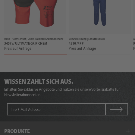
Hand- / Armschutz |
Chemikalienschutzhandschuhe
Schutzkleidung |
Schutzoveralls
A
3457 // ULTIMATE GRIP CHEM
4510 // PP
9
Preis auf Anfrage
Preis auf Anfrage
P
WISSEN ZAHLT SICH AUS.
Erhalten Sie exklusive Angebote und nutzen Sie unsere Vorteilsrabatte für
Newsletterabonnenten.
PRODUKTE