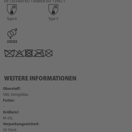
EN 13034
EN ISO 13688
EN ISO 13982-1
Type 6
Type 5
WEITERE INFORMATIONEN
Oberstoff:
SMS, königsblau
Futter:
-
Größe(n):
M-3XL
Verpackungseinheit:
50 Stück