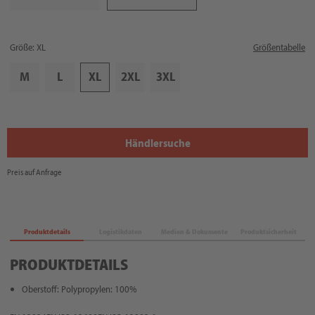
Größe: XL
Größentabelle
M
L
XL
2XL
3XL
Händlersuche
Preis auf Anfrage
Produktdetails
Logistikdaten
Medien & Dokumente
Produktsicherheit
PRODUKTDETAILS
Oberstoff: Polypropylen: 100%