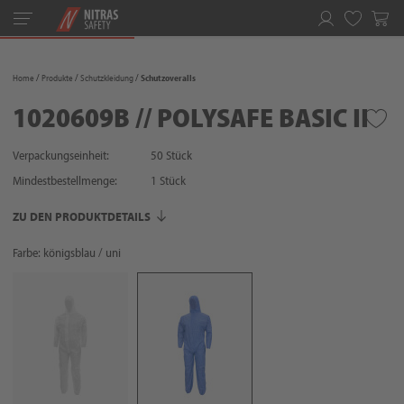
Toggle
navigation
Merkliste
Home
Produkte
Schutzkleidung
Schutzoveralls
1020609B // POLYSAFE BASIC II
Verpackungseinheit:
50 Stück
Mindestbestellmenge:
1
Stück
ZU DEN PRODUKTDETAILS
Farbe: königsblau / uni