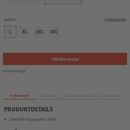
Größe: L
Größentabelle
L
XL
2XL
3XL
Händlersuche
Preis auf Anfrage
Produktdetails
Logistikdaten
Medien & Dokumente
Produktsicherheit
PRODUKTDETAILS
Oberstoff: Polypropylen: 100%