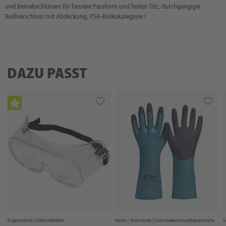
und Beinabschlüssen für bessere Passform und festen Sitz, durchgängiger
Reißverschluss mit Abdeckung, PSA-Risikokategorie I
DAZU PASST
Augenschutz |
Vollsichtbrillen
Hand- / Armschutz |
Chemikalienschutzhandschuhe
S