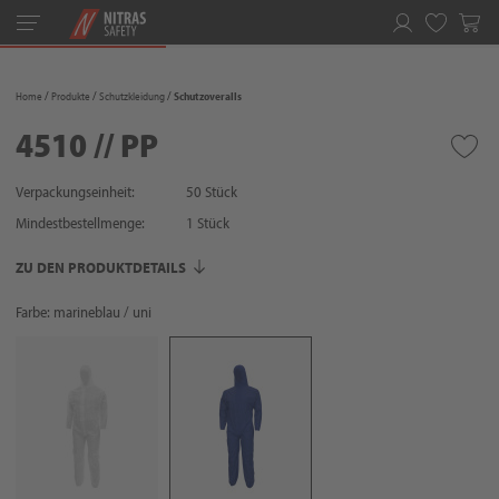
Toggle
navigation
Merkliste
Home
Produkte
Schutzkleidung
Schutzoveralls
4510 // PP
Verpackungseinheit:
50 Stück
Mindestbestellmenge:
1
Stück
ZU DEN PRODUKTDETAILS
Farbe: marineblau / uni