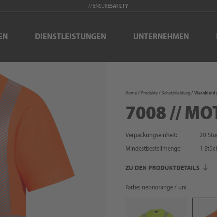
// ENSURE
SAFETY
EN
DIENSTLEISTUNGEN
UNTERNEHMEN
Home
Produkte
Schutzkleidung
Warnkleid
7008 // MO
Verpackungseinheit:
20 Stü
Mindestbestellmenge:
1
Stüc
ZU DEN PRODUKTDETAILS
Farbe: neonorange / uni