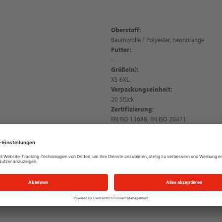
Oberstoff:
Baumwolle / Polyester, neonorange
Futter:
-
Größe(n):
XS-6XL
Verpackungseinheit:
20 Stück
Zertifizierung:
EN ISO 13688, EN ISO 20471
Beschreibung:
NITRAS MOTION TEX VIZ, Warn-T-Shirt, Ku
angenehmer Tragekomfort dank weichem Ma
gleichfarbigem Nackenband, robuste Dop
glatt, zwei umlaufende Reflexstreifen und 
Sichtbarkeit, UV-Schutz UPF 40+, Regular F
Bewegung mit und das Shirt bleibt, wo es se