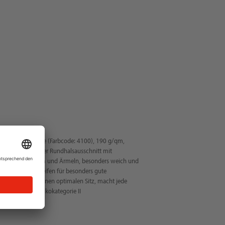
rzarm, neonorange (Farbcode: 4100), 190 g/qm,
terial, gerippter Rundhalsausschnitt mit
pelnähte an Saum und Ärmeln, besonders weich und
Schulterreflexstreifen für besonders gute
it, Long Fit für einen optimalen Sitz, macht jede
in soll, PSA-Risikokategorie II