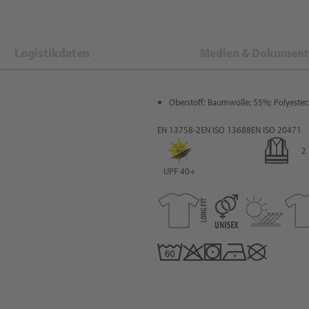
Logistikdaten
Medien & Dokument
Oberstoff: Baumwolle: 55%; Polyester
EN 13758-2
EN ISO 13688
EN ISO 20471
2
UPF 40+