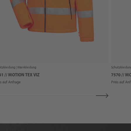
tzkleidung |
Warnkleidung
Schutzkleidun
61 // MOTION TEX VIZ
7570 // M
is auf Anfrage
Preis auf An