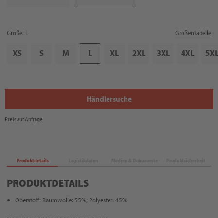
Größe: L
Größentabelle
XS
S
M
L
XL
2XL
3XL
4XL
5X
Händlersuche
Preis auf Anfrage
Produktdetails
Logistikdaten
Medien & Dokumente
Produktsicherheit
PRODUKTDETAILS
Oberstoff: Baumwolle: 55%; Polyester: 45%