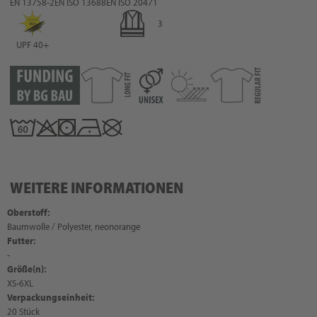
EN 13758-2
EN ISO 13688
EN ISO 20471
3
UPF 40+
WEITERE INFORMATIONEN
Oberstoff:
Baumwolle / Polyester, neonorange
Futter:
-
Größe(n):
XS-6XL
Verpackungseinheit:
20 Stück