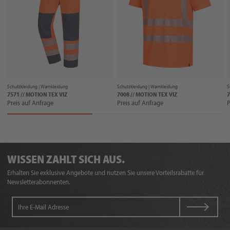
Schutzkleidung |
Warnkleidung
Schutzkleidung |
Warnkleidung
S
7571 // MOTION TEX VIZ
7008 // MOTION TEX VIZ
7
Preis auf Anfrage
Preis auf Anfrage
P
WISSEN ZAHLT SICH AUS.
Erhalten Sie exklusive Angebote und nutzen Sie unsere Vorteilsrabatte für
Newsletterabonnenten.