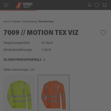
Toggle
navigation
Merkliste
Home
Produkte
Schutzkleidung
Warnkleidung
7009 // MOTION TEX VIZ
Verpackungseinheit:
20 Stück
Mindestbestellmenge:
1
Stück
ZU DEN PRODUKTDETAILS
Farbe: neonorange / uni