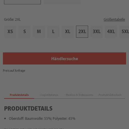
Größe: 2XL
Größentabelle
XS
S
M
L
XL
2XL
3XL
4XL
5X
Händlersuche
Preis auf Anfrage
Produktdetails
Logistikdaten
Medien & Dokumente
Produktsicherheit
PRODUKTDETAILS
Oberstoff: Baumwolle: 55%; Polyester: 45%