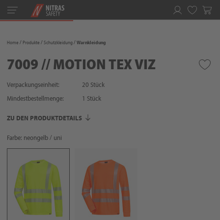
Toggle
navigation
Merkliste
Home
Produkte
Schutzkleidung
Warnkleidung
7009 // MOTION TEX VIZ
Verpackungseinheit:
20 Stück
Mindestbestellmenge:
1
Stück
ZU DEN PRODUKTDETAILS
Farbe: neongelb / uni