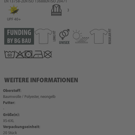
EN 13758-2
EN ISO 13688
EN ISO 20471
3
UPF 40+
WEITERE INFORMATIONEN
Oberstoff:
Baumwolle / Polyester, neongelb
Futter:
-
Größe(n):
XS-6XL
Verpackungseinheit:
20 Stück