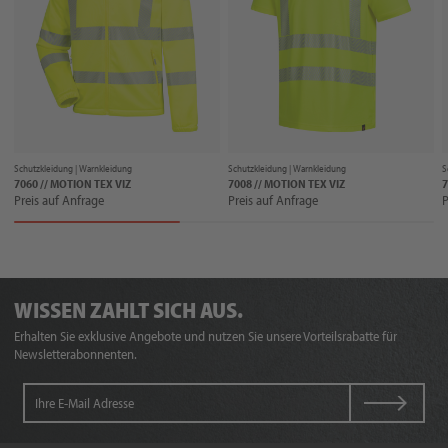
Schutzkleidung |
Warnkleidung
Schutzkleidung |
Warnkleidung
S
7060 // MOTION TEX VIZ
7008 // MOTION TEX VIZ
7
Preis auf Anfrage
Preis auf Anfrage
P
WISSEN ZAHLT SICH AUS.
Erhalten Sie exklusive Angebote und nutzen Sie unsere Vorteilsrabatte für
Newsletterabonnenten.