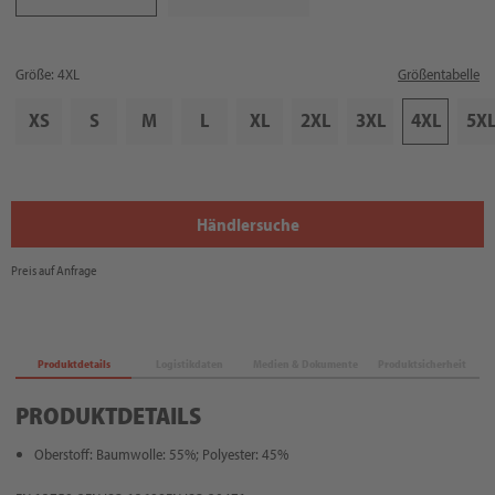
Größe: 4XL
Größentabelle
XS
S
M
L
XL
2XL
3XL
4XL
5X
Händlersuche
Preis auf Anfrage
Produktdetails
Logistikdaten
Medien & Dokumente
Produktsicherheit
PRODUKTDETAILS
Oberstoff: Baumwolle: 55%; Polyester: 45%