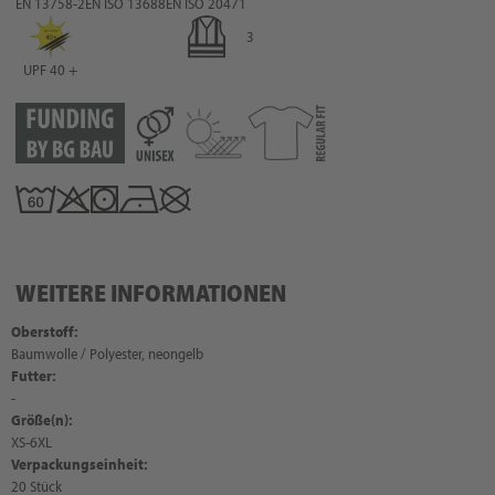
EN 13758-2
EN ISO 13688
EN ISO 20471
3
UPF 40 +
WEITERE INFORMATIONEN
Oberstoff:
Baumwolle / Polyester, neongelb
Futter:
-
Größe(n):
XS-6XL
Verpackungseinheit:
20 Stück