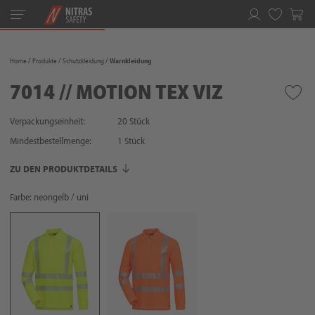
Toggle
navigation
Merkliste
Home
Produkte
Schutzkleidung
Warnkleidung
7014 // MOTION TEX VIZ
Verpackungseinheit:
20 Stück
Mindestbestellmenge:
1
Stück
ZU DEN PRODUKTDETAILS
Farbe: neongelb / uni