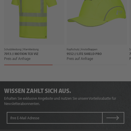
Schutzkleidung |
Warnkleidung
Kopfschutz |
Anstoßkappen
S
7013 // MOTION TEX VIZ
9552 // LITE SHIELD PRO
7
Preis auf Anfrage
Preis auf Anfrage
P
WISSEN ZAHLT SICH AUS.
Erhalten Sie exklusive Angebote und nutzen Sie unsere Vorteilsrabatte für
Newsletterabonnenten.