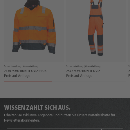
Schutzkleidung |
Warnkleidung
Schutzkleidung |
Warnkleidung
S
7140 // MOTION TEX VIZ PLUS
7572 // MOTION TEX VIZ
7
Preis auf Anfrage
Preis auf Anfrage
P
WISSEN ZAHLT SICH AUS.
Erhalten Sie exklusive Angebote und nutzen Sie unsere Vorteilsrabatte für
Newsletterabonnenten.