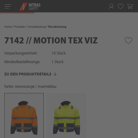
Toggle
navigation
Merkliste
Home
Produkte
Schutzkleidung
Warnkleidung
7142 // MOTION TEX VIZ
Verpackungseinheit:
10 Stück
Mindestbestellmenge:
1
Stück
ZU DEN PRODUKTDETAILS
Farbe: neonorange / marineblau