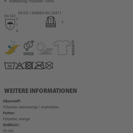
Wattierung: Polyester: 100%
EN ISO 13688
EN ISO 20471
EN 343
3
3
1
X
WEITERE INFORMATIONEN
Oberstoff:
Polyester, neonorange / marineblau
Futter:
Polyester, orange
Größe(n):
XS-4XL