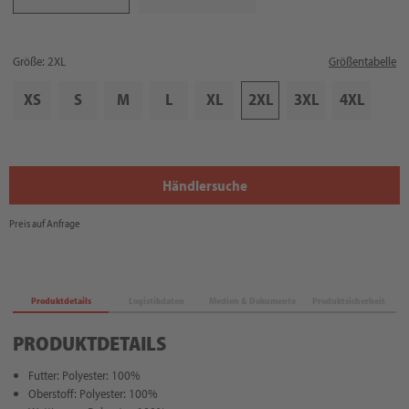
Größe: 2XL
Größentabelle
XS
S
M
L
XL
2XL
3XL
4XL
Händlersuche
Preis auf Anfrage
Produktdetails
Logistikdaten
Medien & Dokumente
Produktsicherheit
PRODUKTDETAILS
Futter: Polyester: 100%
Oberstoff: Polyester: 100%