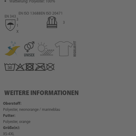
Wattierung: Polyester: 100%
EN ISO 13688
EN ISO 20471
EN 343
3
3
1
X
WEITERE INFORMATIONEN
Oberstoff:
Polyester, neonorange / marineblau
Futter:
Polyester, orange
Größe(n):
XS-4XL