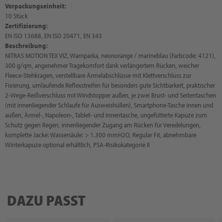
Verpackungseinheit:
10 Stück
Zertifizierung:
EN ISO 13688, EN ISO 20471, EN 343
Beschreibung:
NITRAS MOTION TEX VIZ, Warnparka, neonorange / marineblau (Farbcode: 4121),
300 g/qm, angenehmer Tragekomfort dank verlängertem Rücken, weicher
Fleece-Stehkragen, verstellbare Ärmelabschlüsse mit Klettverschluss zur
Fixierung, umlaufende Reflexstreifen für besonders gute Sichtbarkeit, praktischer
2-Wege-Reißverschluss mit Windstopper außen, je zwei Brust- und Seitentaschen
(mit innenliegender Schlaufe für Ausweishüllen), Smartphone-Tasche innen und
außen, Ärmel-, Napoleon-, Tablet- und Innentasche, ungefütterte Kapuze zum
Schutz gegen Regen, innenliegender Zugang am Rücken für Veredelungen,
komplette Jacke: Wassersäule: > 1.300 mmH2O, Regular Fit, abnehmbare
Winterkapuze optional erhältlich, PSA-Risikokategorie II
DAZU PASST