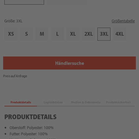
Größe: 3XL
Größentabelle
XS
S
M
L
XL
2XL
3XL
4XL
Händlersuche
Preis auf Anfrage
Produktdetails
Logistikdaten
Medien & Dokumente
Produktsicherheit
PRODUKTDETAILS
Oberstoff: Polyester: 100%
Futter: Polyester: 100%