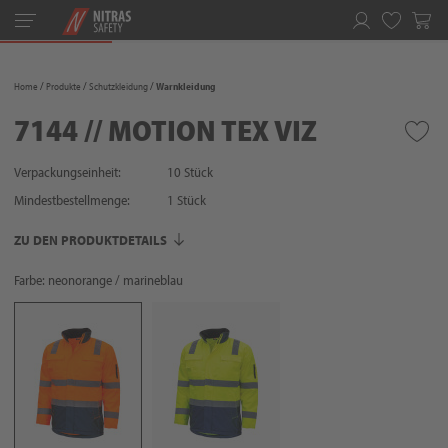
Toggle
navigation
Merkliste
Home
Produkte
Schutzkleidung
Warnkleidung
7144 // MOTION TEX VIZ
Verpackungseinheit:
10 Stück
Mindestbestellmenge:
1
Stück
ZU DEN PRODUKTDETAILS
Farbe: neonorange / marineblau