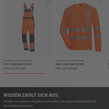
Schutzkleidung |
Warnkleidung
Schutzkleidung |
Warnkleidung
S
7572 // MOTION TEX VIZ
7009 // MOTION TEX VIZ
Preis auf Anfrage
Preis auf Anfrage
P
WISSEN ZAHLT SICH AUS.
Erhalten Sie exklusive Angebote und nutzen Sie unsere Vorteilsrabatte für
Newsletterabonnenten.