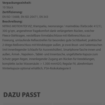
Verpackungseinheit:
10 Stück
Zertifizierung:
EN ISO 13688, EN ISO 20471, EN 343
Beschreibung:
NITRAS MOTION TEX VIZ, Warnparka, neonorange / marineblau (Farbcode: 4121),
300 g/qm, angenehmer Tragekomfort dank verlängertem Rücken, weicher
Fleece-Stehkragen, verstellbare Ärmelabschlüsse mit Klettverschluss zur
Fixierung, umlaufende Reflexstreifen für besonders gute Sichtbarkeit, praktischer
2-Wege-Reißverschluss mit Windstopper außen, je zwei Brust- und Seitentaschen
(mit innenliegender Schlaufe für Ausweishüllen), Smartphone-Tasche innen und
außen, Ärmel-, Napoleon-, Tablet- und Innentasche, ungefütterte Kapuze zum
Schutz gegen Regen, innenliegender Zugang am Rücken für Veredelungen,
komplette Jacke: Wassersäule: > 1.300 mmH2O, Regular Fit, abnehmbare
Winterkapuze optional erhältlich, PSA-Risikokategorie II
DAZU PASST