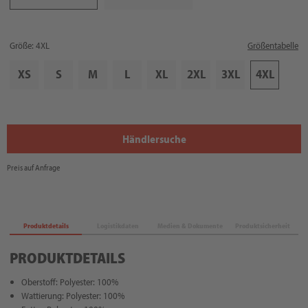
Größe: 4XL
Größentabelle
XS
S
M
L
XL
2XL
3XL
4XL
Händlersuche
Preis auf Anfrage
Produktdetails
Logistikdaten
Medien & Dokumente
Produktsicherheit
PRODUKTDETAILS
Oberstoff: Polyester: 100%
Wattierung: Polyester: 100%