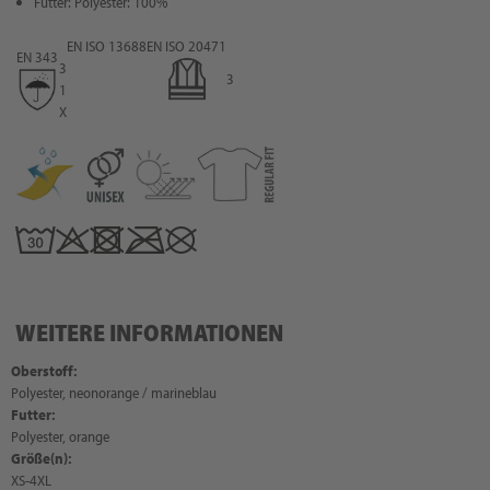
Futter: Polyester: 100%
EN ISO 13688
EN ISO 20471
EN 343
3
3
1
X
WEITERE INFORMATIONEN
Oberstoff:
Polyester, neonorange / marineblau
Futter:
Polyester, orange
Größe(n):
XS-4XL