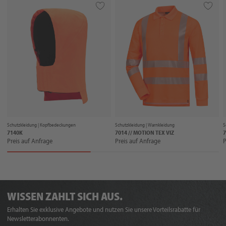
Schutzkleidung |
Kopfbedeckungen
Schutzkleidung |
Warnkleidung
S
7140K
7014 // MOTION TEX VIZ
7
Preis auf Anfrage
Preis auf Anfrage
P
WISSEN ZAHLT SICH AUS.
Erhalten Sie exklusive Angebote und nutzen Sie unsere Vorteilsrabatte für
Newsletterabonnenten.