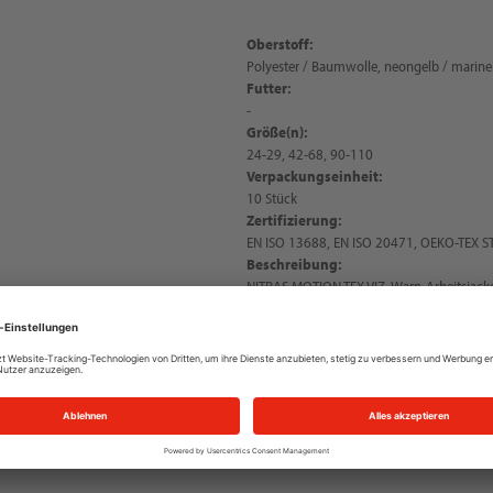
Oberstoff:
Polyester / Baumwolle, neongelb / marine
Futter:
-
Größe(n):
24-29, 42-68, 90-110
Verpackungseinheit:
10 Stück
Zertifizierung:
EN ISO 13688, EN ISO 20471, OEKO-TEX 
Beschreibung:
NITRAS MOTION TEX VIZ, Warn-Arbeitsjacke
g/qm, atmungsaktives und leichtes Materia
mit Knöpfen, Gummizug am Bund, Kragen, 
durchgängiger Reißverschluss mit Druckk
umlaufende Reflexstreifen und Reflexelem
Sichtbarkeit, praktische und funktionale D
Smartphone-Tasche, zwei Stifttaschen un
100®, Regular Fit, PSA-Risikokategorie II