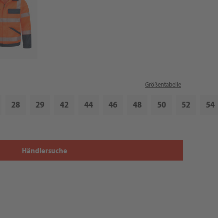
Größentabelle
28
29
42
44
46
48
50
52
54
Händlersuche