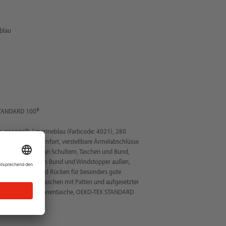
blau
STANDARD 100®
, neongelb / marineblau (Farbcode: 4021), 280
l, hoher Tragekomfort, verstellbare Ärmelabschlüsse
Verstärkungen an Schultern, Taschen und Bund,
nopfverschluss am Bund und Windstopper außen,
ente auf Brust und Rücken für besonders gute
etails: zwei Brusttaschen mit Patten und aufgesetzter
d Seitentaschen, Innentasche, OEKO-TEX STANDARD