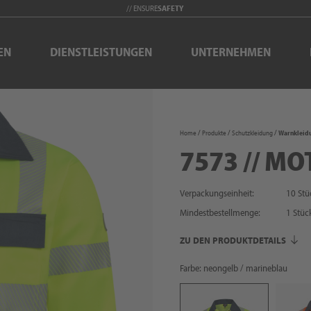
// ENSURE
SAFETY
EN
DIENSTLEISTUNGEN
UNTERNEHMEN
Home
Produkte
Schutzkleidung
Warnkleid
7573 // MO
Verpackungseinheit:
10 Stü
Mindestbestellmenge:
1
Stüc
ZU DEN PRODUKTDETAILS
Farbe: neongelb / marineblau