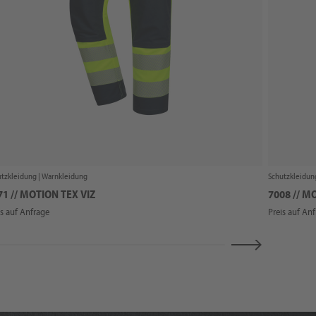
tzkleidung |
Warnkleidung
Schutzkleidun
71 // MOTION TEX VIZ
7008 // M
is auf Anfrage
Preis auf An