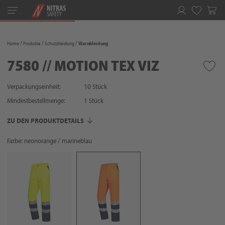
Toggle
navigation
Merkliste
Home
Produkte
Schutzkleidung
Warnkleidung
7580 // MOTION TEX VIZ
Verpackungseinheit:
10 Stück
Mindestbestellmenge:
1
Stück
ZU DEN PRODUKTDETAILS
Farbe: neonorange / marineblau