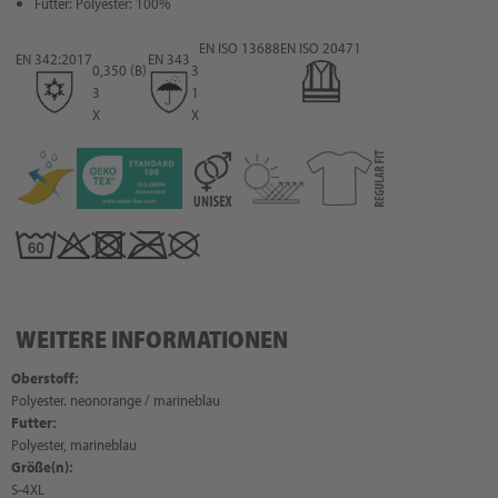
Futter: Polyester: 100%
EN ISO 13688
EN ISO 20471
EN 342:2017
EN 343
0,350 (B)
3
3
1
X
X
WEITERE INFORMATIONEN
Oberstoff:
Polyester. neonorange / marineblau
Futter:
Polyester, marineblau
Größe(n):
S-4XL