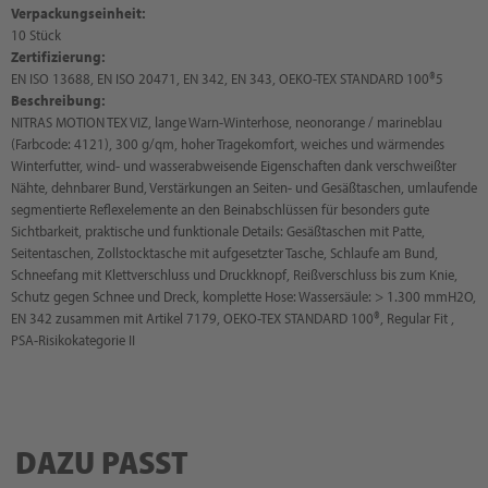
Verpackungseinheit:
10 Stück
Zertifizierung:
EN ISO 13688, EN ISO 20471, EN 342, EN 343, OEKO-TEX STANDARD 100®5
Beschreibung:
NITRAS MOTION TEX VIZ, lange Warn-Winterhose, neonorange / marineblau
(Farbcode: 4121), 300 g/qm, hoher Tragekomfort, weiches und wärmendes
Winterfutter, wind- und wasserabweisende Eigenschaften dank verschweißter
Nähte, dehnbarer Bund, Verstärkungen an Seiten- und Gesäßtaschen, umlaufende
segmentierte Reflexelemente an den Beinabschlüssen für besonders gute
Sichtbarkeit, praktische und funktionale Details: Gesäßtaschen mit Patte,
Seitentaschen, Zollstocktasche mit aufgesetzter Tasche, Schlaufe am Bund,
Schneefang mit Klettverschluss und Druckknopf, Reißverschluss bis zum Knie,
Schutz gegen Schnee und Dreck, komplette Hose: Wassersäule: > 1.300 mmH2O,
EN 342 zusammen mit Artikel 7179, OEKO-TEX STANDARD 100®, Regular Fit ,
PSA-Risikokategorie II
DAZU PASST