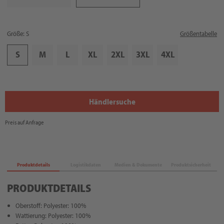
Größe: S
Größentabelle
S
M
L
XL
2XL
3XL
4XL
Händlersuche
Preis auf Anfrage
Produktdetails
Logistikdaten
Medien & Dokumente
Produktsicherheit
PRODUKTDETAILS
Oberstoff: Polyester: 100%
Wattierung: Polyester: 100%