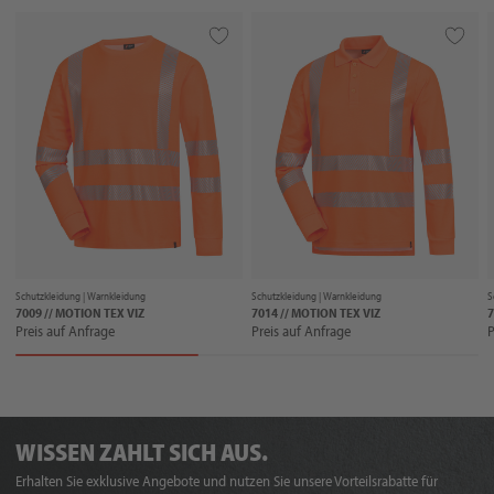
Schutzkleidung |
Warnkleidung
Schutzkleidung |
Warnkleidung
S
7009 // MOTION TEX VIZ
7014 // MOTION TEX VIZ
7
Preis auf Anfrage
Preis auf Anfrage
P
WISSEN ZAHLT SICH AUS.
Erhalten Sie exklusive Angebote und nutzen Sie unsere Vorteilsrabatte für