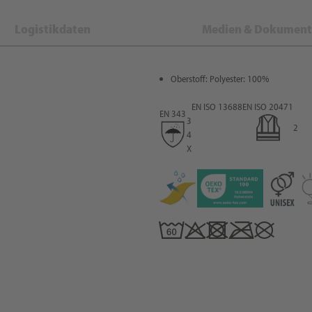
Logistikdaten
Medien & Dokument
Oberstoff: Polyester: 100%
EN ISO 13688
EN ISO 20471
EN 343
3
2
4
X