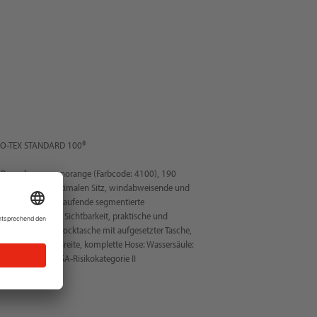
EKO-TEX STANDARD 100®
-Regenhose, neonorange (Farbcode: 4100), 190
ekomfort und optimalen Sitz, windabweisende und
eißter Nähte, umlaufende segmentierte
 besonders gute Sichtbarkeit, praktische und
ßverschluss, Zollstocktasche mit aufgesetzter Tasche,
egulierung der Breite, komplette Hose: Wassersäule:
egular fit, PSA-Risikokategorie II