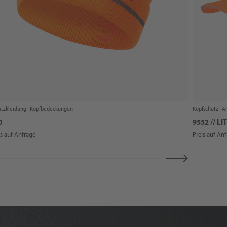
tzkleidung |
Kopfbedeckungen
Kopfschutz |
A
0
9552 // L
is auf Anfrage
Preis auf An