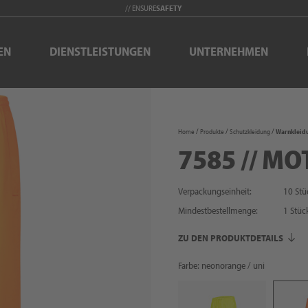
// ENSURE
SAFETY
EN
DIENSTLEISTUNGEN
UNTERNEHMEN
Home
Produkte
Schutzkleidung
Warnkleid
7585 // MO
Verpackungseinheit:
10 Stü
Mindestbestellmenge:
1
Stüc
ZU DEN PRODUKTDETAILS
Farbe: neonorange / uni