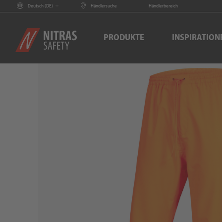
Deutsch (
DE
)
Händlersuche
Händlerbereich
PRODUKTE
INSPIRATION