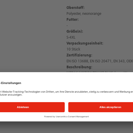
Oberstoff:
Polyester, neonorange
Futter:
-
Größe(n):
S-4XL
Verpackungseinheit:
10 Stück
Zertifizierung:
EN ISO 13688, EN ISO 20471, EN 343, O
Beschreibung:
NITRAS MOTION TEX VIZ PLUS, lange Warn
g/qm, Kordelzug am Bund für hohen Trag
wasserdichte Eigenschaften dank verschw
Reflexelemente an den Beinabschlüssen für
funktionale Details: Seitentaschen mit Rei
Druckknöpfe an den Beinabschlüssen zur R
10.000 mmH2O, OEKO-TEX STANDARD 100®, R