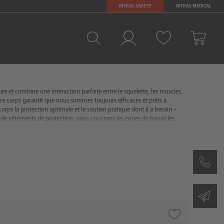
NITRAS SAFETY
NITRAS MEDICAL
Favoris
Se connecter
Panier
re et combine une interaction parfaite entre le squelette, les muscles,
notre corps garantit que nous sommes toujours efficaces et prêts à
e corps la protection optimale et le soutien pratique dont il a besoin –
de vêtements de protection, nous couvrons les zones de travail les
ements de haute visibilité et de vêtements de protection contre les
s êtes toujours équipé de manière optimale. Grâce à la haute
ux accessoires, vous trouverez l'équipement adapté à toutes les
entales qui rendra votre vie quotidienne plus confortable et plus
 nous vous offrons une protection qui vous convient !