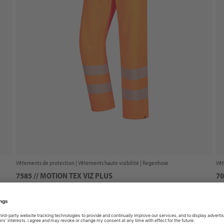
Vêtements de protection |
Vêtements haute visibilité
| Regenhose
Vêt
7585 // MOTION TEX VIZ PLUS
70
Prix sur demande
Pr