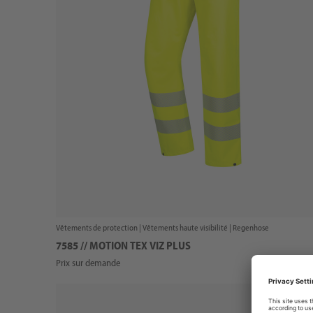
Vêtements de protection |
Vêtements haute visibilité
| Regenhose
7585 // MOTION TEX VIZ PLUS
Prix sur demande