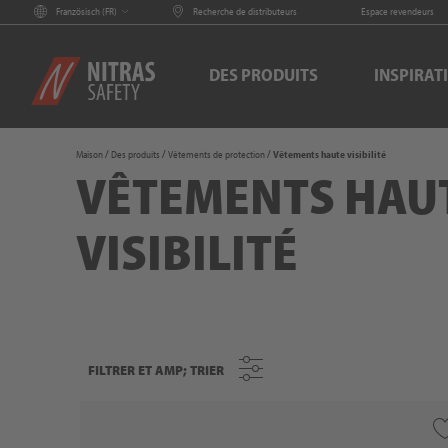
Französisch (
FR
)
Recherche de distributeurs
Espace revendeurs
DES PRODUITS
INSPIRAT
Maison
Des produits
Vêtements de protection
Vêtements haute visibilité
VÊTEMENTS HAU
VISIBILITÉ
FILTRER ET AMP; TRIER
FILTRER ET AMP; TRIER