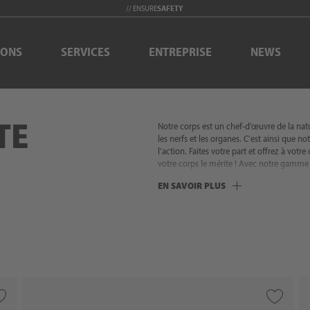
// ENSURE
SAFETY
IONS
SERVICES
ENTREPRISE
NEWS
TE
Notre corps est un chef-d’œuvre de la natu
les nerfs et les organes. C'est ainsi que 
l'action. Faites votre part et offrez à votr
votre corps le mérite ! Avec notre gamme 
plus courantes. Il s'agit notamment de vêt
EN SAVOIR PLUS
produits chimiques. Cela signifie que vou
fonctionnalité, aux détails pratiques et a
conditions météorologiques et environnem
sûre. Avec NITRAS, vous pouvez être sûr :