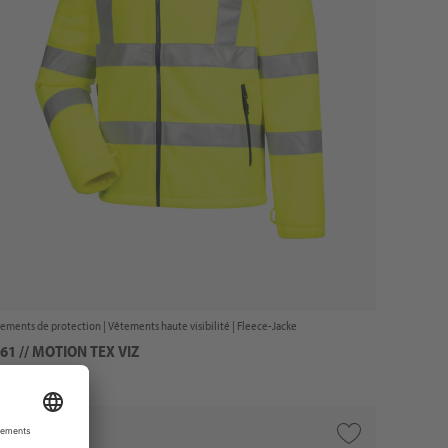
ements de protection |
Vêtements haute visibilité
| Fleece-Jacke
61 // MOTION TEX VIZ
ix sur demande