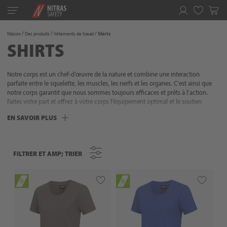
Toggle
navigation
Favoris
Maison
Des produits
Vêtements de travail
Shirts
SHIRTS
Notre corps est un chef-d’œuvre de la nature et combine une interaction
parfaite entre le squelette, les muscles, les nerfs et les organes. C'est ainsi que
notre corps garantit que nous sommes toujours efficaces et prêts à l'action.
Faites votre part et offrez à votre corps l’équipement optimal et le soutien
pratique dont il a besoin – votre corps le mérite ! Nos vêtements allient la plus
EN SAVOIR PLUS
haute qualité, un design attrayant et Des détails réfléchis et pratiques. Nous
savons ce qui est important et proposons toujours ce qui convient aux
différents besoins et exigences. Notre objectif est de faciliter le quotidien des
gens et de proposer des solutions adaptées à leurs besoins. Cela signifie que
FILTRER ET AMP; TRIER
FILTRER ET AMP; TRIER
vous pouvez vous concentrer pleinement sur ce qui est important : votre projet.
Car avec les vêtements de travail NITRAS, vous êtes bien équipé - quels que
soient le vent et la météo !