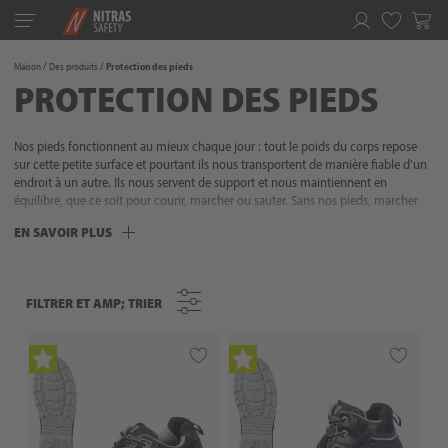
Toggle
navigation
Favoris
Maison
Des produits
Protection des pieds
PROTECTION DES PIEDS
Nos pieds fonctionnent au mieux chaque jour : tout le poids du corps repose
sur cette petite surface et pourtant ils nous transportent de manière fiable d'un
endroit à un autre. Ils nous servent de support et nous maintiennent en
équilibre, que ce soit pour courir, marcher ou sauter. Sans nos pieds, marcher
debout et cette liberté de mouvement ne seraient pas possibles. Assurez-vous
EN SAVOIR PLUS
donc que cette partie du corps très sensible reste pleinement fonctionnelle et
équipez vos pieds d'une protection appropriée. Notre vaste gamme de
chaussures de sécurité ne vous offre pas seulement une protection adéquate.
Nos chaussures de sécurité peuvent également être équipées de semelles
FILTRER ET AMP; TRIER
FILTRER ET AMP; TRIER
orthopédiques et semi-orthopédiques pour apporter un confort supplémentaire
à vos pieds et à votre corps. Protection des pieds NITRAS - une apparence
définitivement forte !