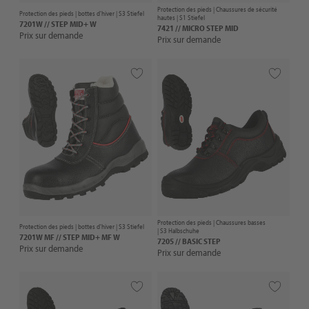
Protection des pieds |
Chaussures de sécurité
Protection des pieds |
bottes d'hiver
| S3 Stiefel
hautes
| S1 Stiefel
7201W // STEP MID+ W
7421 // MICRO STEP MID
Prix sur demande
Prix sur demande
Protection des pieds |
Chaussures basses
Protection des pieds |
bottes d'hiver
| S3 Stiefel
| S3 Halbschuhe
7201W MF // STEP MID+ MF W
7205 // BASIC STEP
Prix sur demande
Prix sur demande