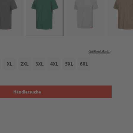
Größentabelle
XL
2XL
3XL
4XL
5XL
6XL
Händlersuche