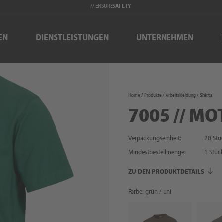
// ENSURE
SAFETY
EN
DIENSTLEISTUNGEN
UNTERNEHMEN
Home
Produkte
Arbeitskleidung
Shirts
7005 // MO
Verpackungseinheit:
20 Stü
Mindestbestellmenge:
1
Stüc
ZU DEN PRODUKTDETAILS
Farbe: grün / uni