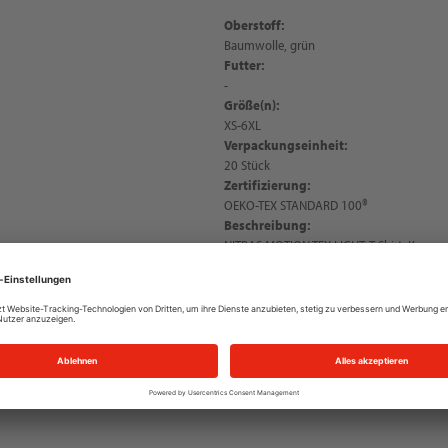
Oberstoff:
Baumwolle, grün
Futter:
-
Größe(n):
XS-6XL
Verpackungseinheit:
20 Stück
Zertifizierung:
OEKO-TEX STANDARD 100®
Beschreibung:
NITRAS MOTION TEX LIGHT, T-Shirt, Kurza
Tragekomfort dank weichem Material, fei
einlaufvorbehandelt, enzym-behandelt, ge
Nackenband, robuste Doppelnähte an Saum
abreißbare Pflegeetiketten, UV-Schutz U
Fit für einen optimalen Sitz, macht jede Be
PSA-Risikokategorie I