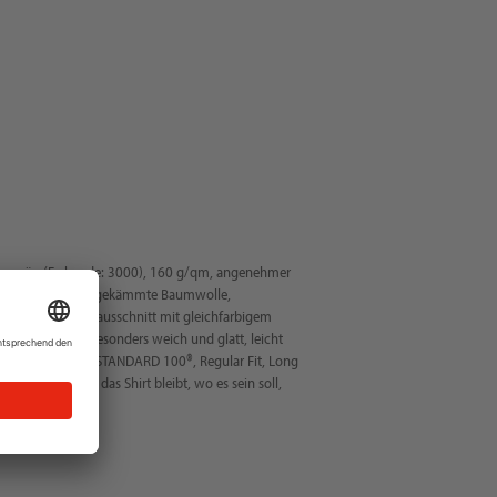
rm, grün (Farbcode: 3000), 160 g/qm, angenehmer
ner Single-Jersey, gekämmte Baumwolle,
rippter Rundhalsausschnitt mit gleichfarbigem
 und Ärmeln, besonders weich und glatt, leicht
PF 40+, OEKO-TEX STANDARD 100®, Regular Fit, Long
wegung mit und das Shirt bleibt, wo es sein soll,