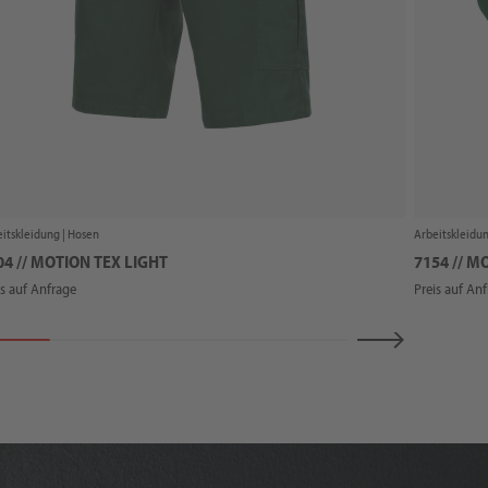
itskleidung |
Hosen
Arbeitskleidun
04 // MOTION TEX LIGHT
7154 // M
is auf Anfrage
Preis auf An