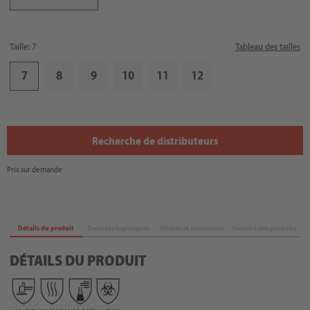
Taille: 7
Tableau des tailles
7
8
9
10
11
12
Recherche de distributeurs
Prix sur demande
Détails du produit
Données logistiques
Médias et documents
Sécurité des produits
DÉTAILS DU PRODUIT