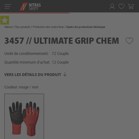
Toggle
navigation
Favoris
Maison
Des produits
Protection des mains/bras
Gants de protection chimique
3457 // ULTIMATE GRIP CHEM
Unité de conditionnement:
72 Couple
Quantité minimum d'achat:
12
Couple
VERS LES DÉTAILS DU PRODUIT
Couleur: rouge / noir