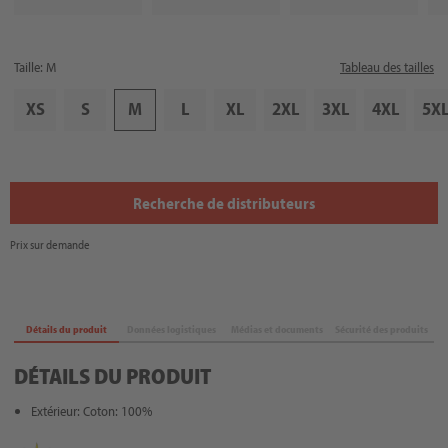
Taille: M
Tableau des tailles
XS
S
M
L
XL
2XL
3XL
4XL
5X
Recherche de distributeurs
Prix sur demande
Détails du produit
Données logistiques
Médias et documents
Sécurité des produits
DÉTAILS DU PRODUIT
Extérieur: Coton: 100%