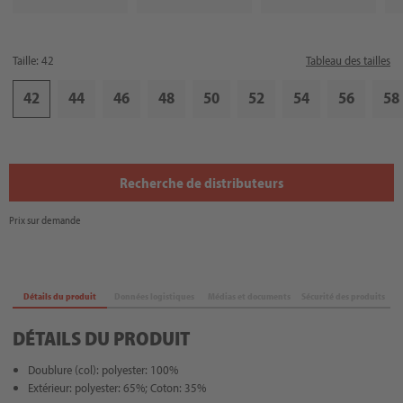
Taille: 42
Tableau des tailles
42
44
46
48
50
52
54
56
58
Recherche de distributeurs
Prix sur demande
Détails du produit
Données logistiques
Médias et documents
Sécurité des produits
DÉTAILS DU PRODUIT
Doublure (col): polyester: 100%
Extérieur: polyester: 65%; Coton: 35%