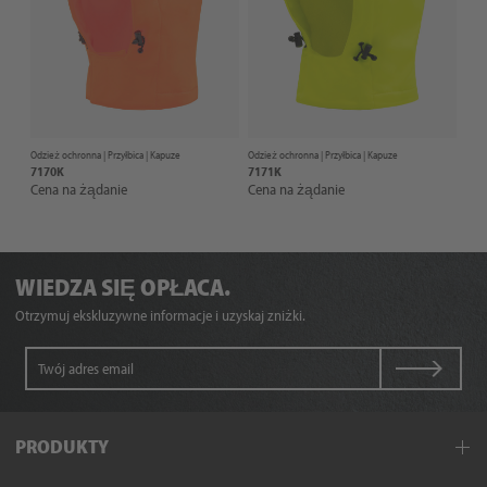
Odzież ochronna |
Przyłbica
| Kapuze
Odzież ochronna |
Przyłbica
| Kapuze
7170K
7171K
Cena na żądanie
Cena na żądanie
WIEDZA SIĘ OPŁACA.
Otrzymuj ekskluzywne informacje i uzyskaj zniżki.
PRODUKTY