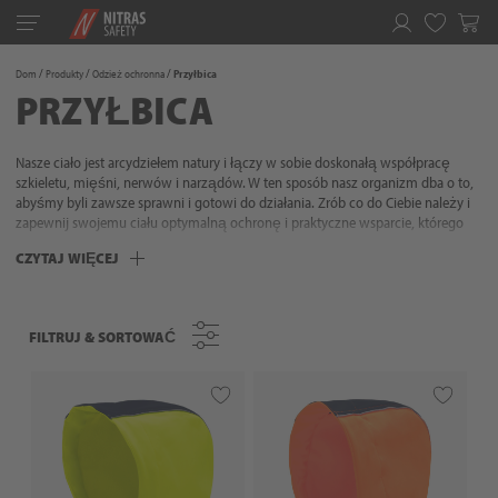
Toggle
navigation
Ulubione
Dom
Produkty
Odzież ochronna
Przyłbica
PRZYŁBICA
Nasze ciało jest arcydziełem natury i łączy w sobie doskonałą współpracę
szkieletu, mięśni, nerwów i narządów. W ten sposób nasz organizm dba o to,
abyśmy byli zawsze sprawni i gotowi do działania. Zrób co do Ciebie należy i
zapewnij swojemu ciału optymalną ochronę i praktyczne wsparcie, którego
potrzebuje - Twoje ciało na to zasługuje! Nasza oferta odzieży ochronnej
CZYTAJ WIĘCEJ
obejmuje najczęstsze obszary pracy. Należą do nich odzież odblaskowa i
odzież chroniąca przed chemikaliami. Oznacza to, że zawsze jesteś
optymalnie wyposażony. Dzięki wysokiej funkcjonalności, praktycznym
detalom i akcesoriom znajdziesz odpowiedni sprzęt na każdą pogodę i
FILTRUJ & SORTOWAĆ
FILTRUJ & SORTOWAĆ
warunki środowiskowe, dzięki któremu Twoje codzienne życie stanie się
wygodniejsze i bezpieczniejsze. Z NITRAS możesz być pewien: Oferujemy
ochronę, która pasuje!